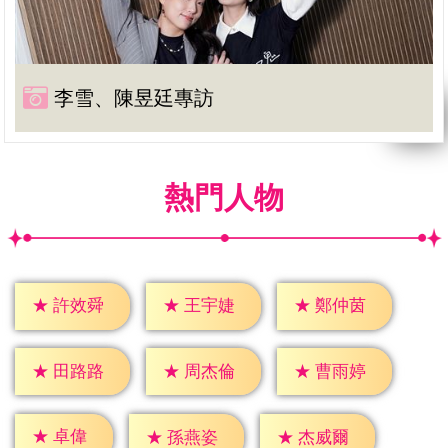
李雪、陳昱廷專訪
熱門人物
★
許效舜
★
王宇婕
★
鄭仲茵
★
田路路
★
周杰倫
★
曹雨婷
★
卓偉
★
孫燕姿
★
杰威爾