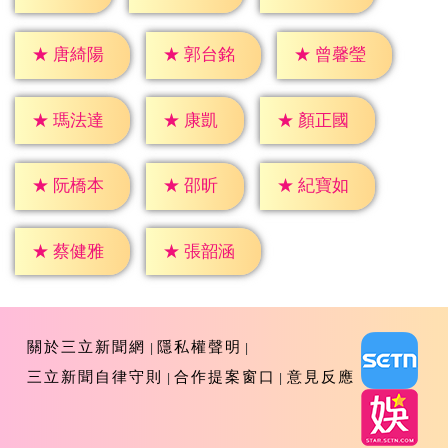
★
唐綺陽
★
郭台銘
★
曾馨瑩
★
康凱
★
瑪法達
★
顏正國
★
邵昕
★
阮橋本
★
紀寶如
★
蔡健雅
★
張韶涵
關於三立新聞網
隱私權聲明
三立新聞自律守則
合作提案窗口
意見反應