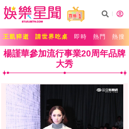
1
王凱猝逝
請世界吃桌
即時
熱門
熱搜
楊謹華參加流行事業20周年品牌
大秀