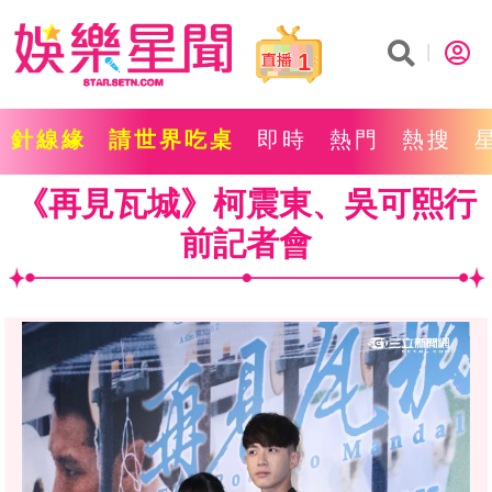
1
針線緣
請世界吃桌
即時
熱門
熱搜
《再見瓦城》柯震東、吳可熙行
前記者會