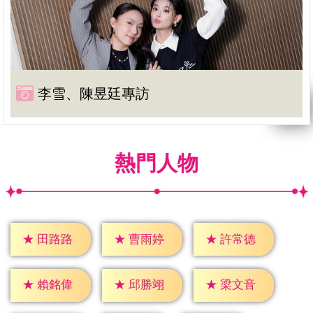
李雪、陳昱廷專訪
熱門人物
★
田路路
★
曹雨婷
★
許常德
★
賴銘偉
★
邱勝翊
★
梁文音