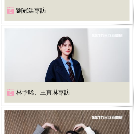
劉冠廷專訪
林予晞、王真琳專訪