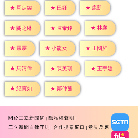
★
巴鈺
★
康凱
★
周定緯
★
林襄
★
關之琳
★
陳泰銘
★
霖霖
★
小龍女
★
王國旌
★
馬清偉
★
陳美琪
★
王宇婕
★
紀寶如
★
鄭仲茵
關於三立新聞網
隱私權聲明
三立新聞自律守則
合作提案窗口
意見反應