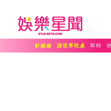
針線緣
請世界吃桌
即時