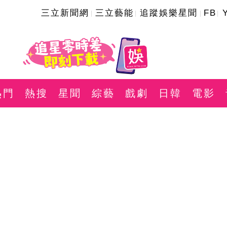
三立新聞網
三立藝能
追蹤娛樂星聞
FB
熱門
熱搜
星聞
綜藝
戲劇
日韓
電影