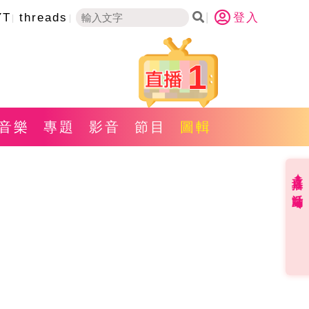
YT
threads
登入
1
音樂
專題
影音
節目
圖輯
直播✦活動