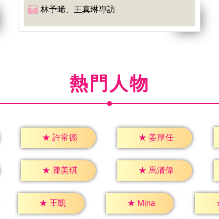
林予晞、王真琳專訪
熱門人物
★
許常德
★
姜厚任
★
陳美琪
★
馬清偉
★
王凱
★
Mina