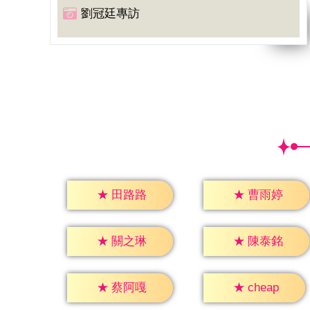
劉冠廷專訪
★
田路路
★
曹雨婷
★
關之琳
★
陳泰銘
★
cheap
★
蔡阿嘎