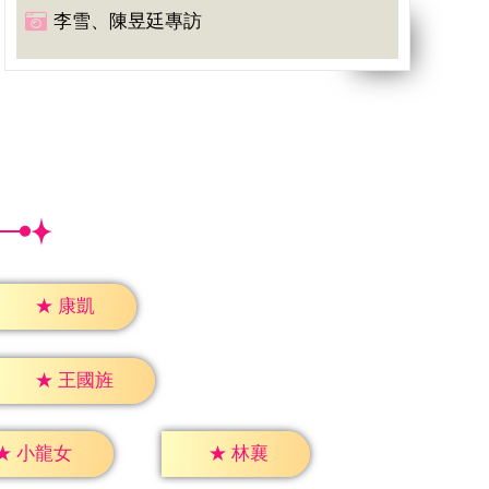
李雪、陳昱廷專訪
★
康凱
★
王國旌
★
林襄
★
小龍女