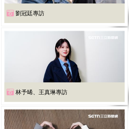
劉冠廷專訪
林予晞、王真琳專訪