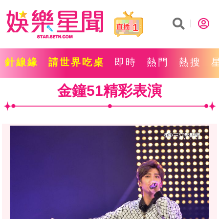
1
針線緣
請世界吃桌
即時
熱門
熱搜
金鐘51精彩表演