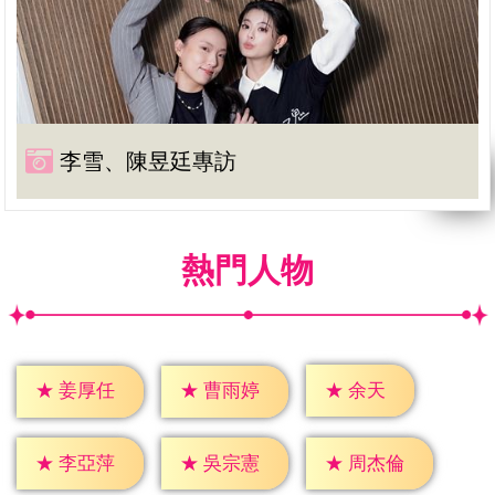
李雪、陳昱廷專訪
熱門人物
★
余天
★
姜厚任
★
曹雨婷
★
李亞萍
★
吳宗憲
★
周杰倫