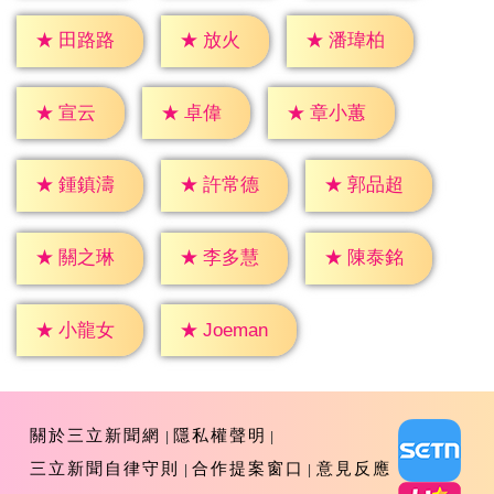
★
放火
★
田路路
★
潘瑋柏
★
宣云
★
卓偉
★
章小蕙
★
鍾鎮濤
★
許常德
★
郭品超
★
關之琳
★
李多慧
★
陳泰銘
★
小龍女
★
Joeman
關於三立新聞網
隱私權聲明
三立新聞自律守則
合作提案窗口
意見反應