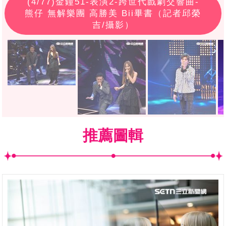
(
4
/77)金鐘51-表演2-跨世代戲劇交響曲-
熊仔 無解樂團 高勝美 Bii畢書（記者邱榮
吉/攝影）
推薦圖輯