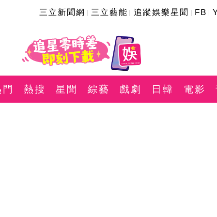
三立新聞網
三立藝能
追蹤娛樂星聞
FB
熱門
熱搜
星聞
綜藝
戲劇
日韓
電影