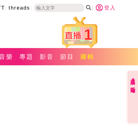
YT
threads
登入
1
音樂
專題
影音
節目
圖輯
直播✦活動