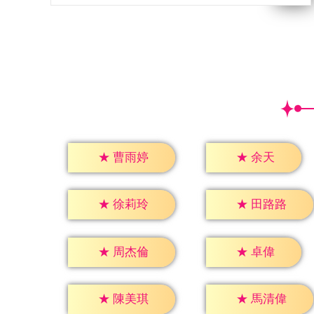
★
余天
★
曹雨婷
★
徐莉玲
★
田路路
★
卓偉
★
周杰倫
★
陳美琪
★
馬清偉