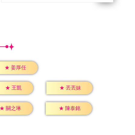
★
姜厚任
★
王凱
★
丟丟妹
★
關之琳
★
陳泰銘