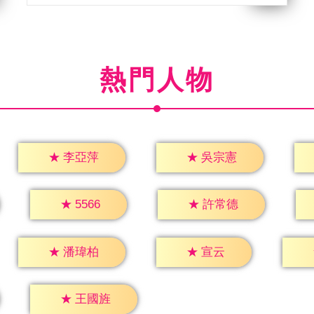
熱門人物
★
李亞萍
★
吳宗憲
★
5566
★
許常德
★
宣云
★
潘瑋柏
★
王國旌