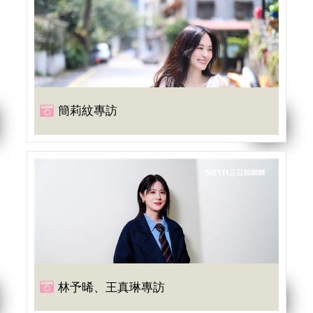
簡莉紋專訪
林予晞、王真琳專訪