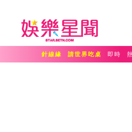
針線緣
請世界吃桌
即時