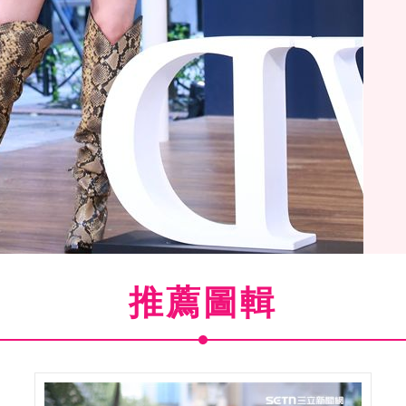
推薦圖輯
(
4
/14)