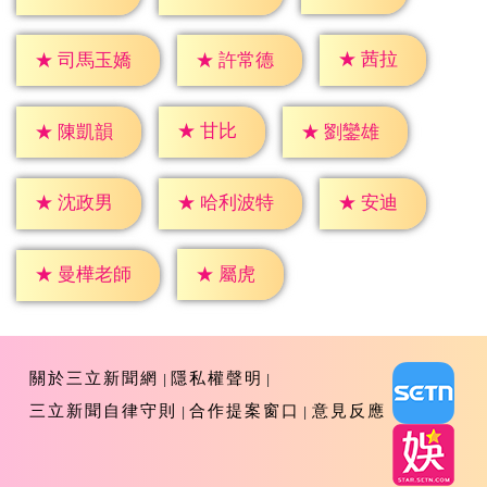
★
茜拉
★
許常德
★
司馬玉嬌
★
甘比
★
陳凱韻
★
劉鑾雄
★
安迪
★
沈政男
★
哈利波特
★
屬虎
★
曼樺老師
關於三立新聞網
隱私權聲明
三立新聞自律守則
合作提案窗口
意見反應