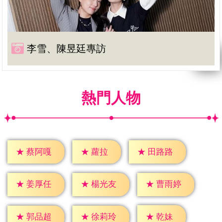
李雪、陳昱廷專訪
熱門人物
★
蘿拉
★
蔡阿嘎
★
田路路
★
姜厚任
★
楊光友
★
曹雨婷
★
乾妹
★
郭品超
★
徐莉玲