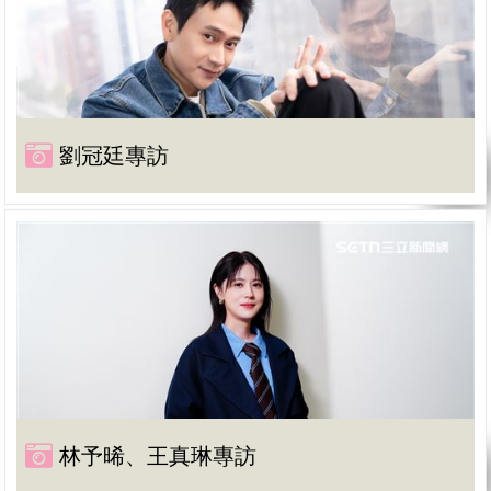
劉冠廷專訪
林予晞、王真琳專訪