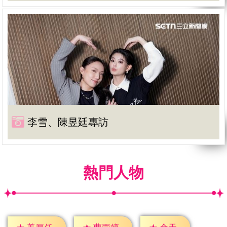
李雪、陳昱廷專訪
熱門人物