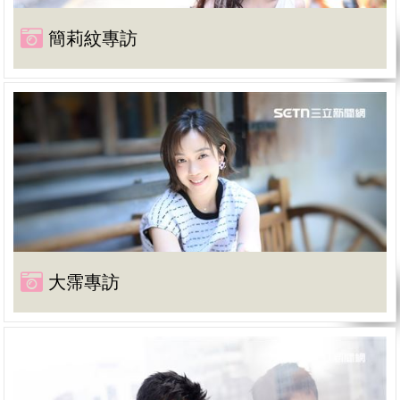
簡莉紋專訪
大霈專訪