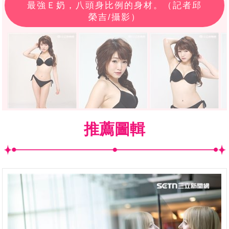
最強Ｅ奶，八頭身比例的身材。（記者邱
榮吉/攝影）
推薦圖輯