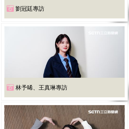
劉冠廷專訪
林予晞、王真琳專訪