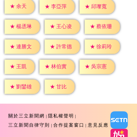
★
余天
★
李亞萍
★
邱瓈寬
★
楊丞琳
★
王心凌
★
蔡依珊
★
連勝文
★
許常德
★
徐莉玲
★
王凱
★
林伯實
★
吳宗憲
★
甘比
★
劉鑾雄
關於三立新聞網
隱私權聲明
三立新聞自律守則
合作提案窗口
意見反應