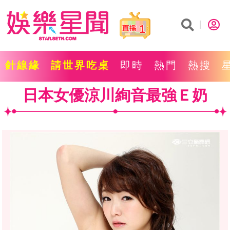
1
針線緣
請世界吃桌
即時
熱門
熱搜
日本女優涼川絢音最強Ｅ奶