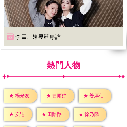
李雪、陳昱廷專訪
熱門人物
★
楊光友
★
曹雨婷
★
姜厚任
★
安迪
★
田路路
★
徐乃麟