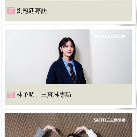
劉冠廷專訪
林予晞、王真琳專訪