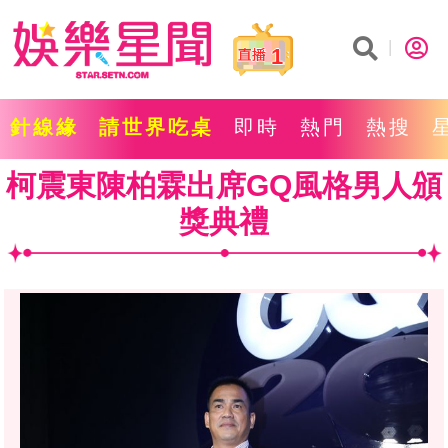
1
針線緣
請世界吃桌
即時
熱門
熱搜
柯震東陳柏霖出席GQ風格男人頒
獎典禮