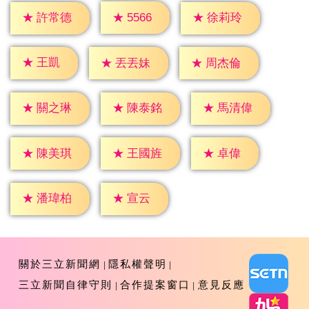
★
5566
★
許常德
★
徐莉玲
★
王凱
★
丟丟妹
★
周杰倫
★
關之琳
★
陳泰銘
★
馬清偉
★
卓偉
★
陳美琪
★
王國旌
★
宣云
★
潘瑋柏
關於三立新聞網
隱私權聲明
三立新聞自律守則
合作提案窗口
意見反應