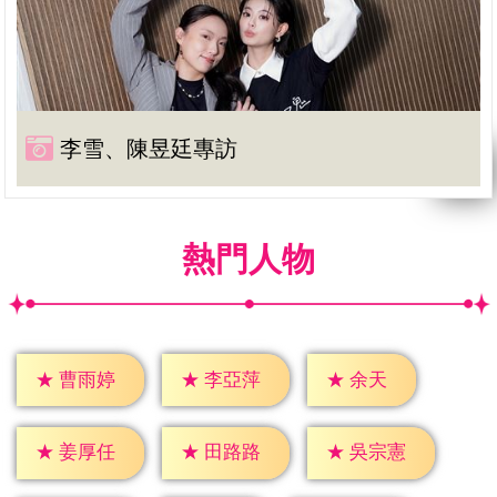
李雪、陳昱廷專訪
熱門人物
★
余天
★
曹雨婷
★
李亞萍
★
姜厚任
★
田路路
★
吳宗憲