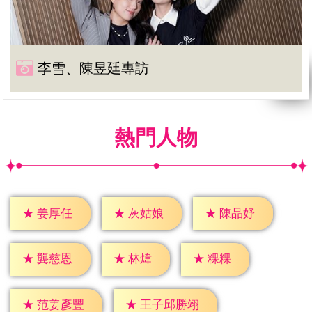
李雪、陳昱廷專訪
熱門人物
★
姜厚任
★
灰姑娘
★
陳品妤
★
林煒
★
粿粿
★
龔慈恩
★
范姜彥豐
★
王子邱勝翊