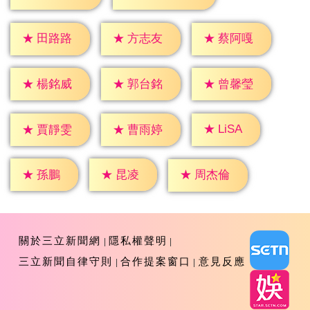
★
田路路
★
方志友
★
蔡阿嘎
★
楊銘威
★
郭台銘
★
曾馨瑩
★
LiSA
★
賈靜雯
★
曹雨婷
★
孫鵬
★
昆凌
★
周杰倫
關於三立新聞網
隱私權聲明
三立新聞自律守則
合作提案窗口
意見反應