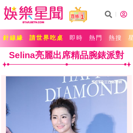
1
針線緣
請世界吃桌
即時
熱門
熱搜
Selina亮麗出席精品腕錶派對