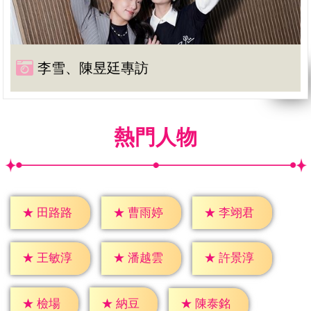
李雪、陳昱廷專訪
熱門人物
★
田路路
★
曹雨婷
★
李翊君
★
王敏淳
★
潘越雲
★
許景淳
★
檢場
★
納豆
★
陳泰銘