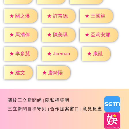
★
關之琳
★
許常德
★
王國旌
★
馬清偉
★
陳美琪
★
亞莉安娜
★
康凱
★
李多慧
★
Joeman
★
建文
★
唐綺陽
關於三立新聞網
隱私權聲明
三立新聞自律守則
合作提案窗口
意見反應