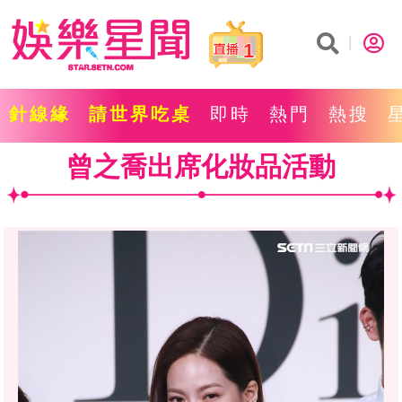
1
針線緣
請世界吃桌
即時
熱門
熱搜
曾之喬出席化妝品活動