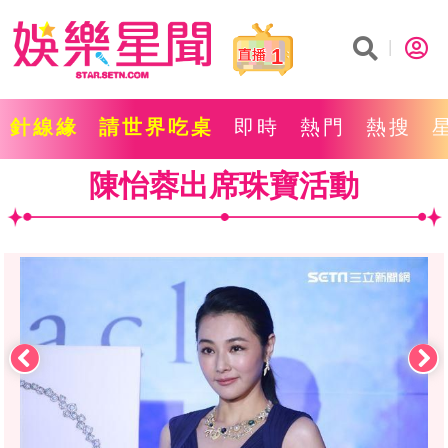
1
針線緣
請世界吃桌
即時
熱門
熱搜
陳怡蓉出席珠寶活動