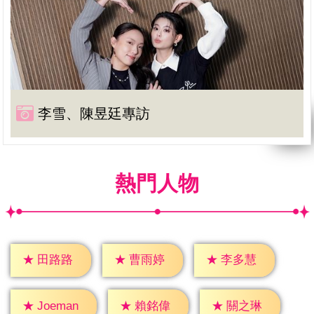
李雪、陳昱廷專訪
熱門人物
★
田路路
★
曹雨婷
★
李多慧
★
賴銘偉
★
關之琳
★
Joeman