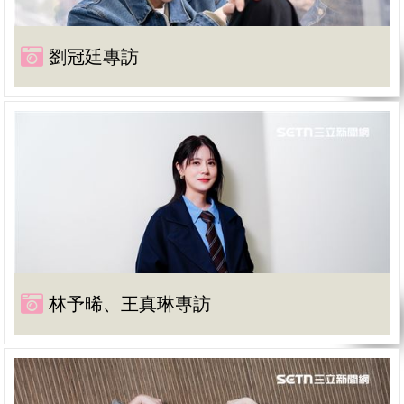
劉冠廷專訪
林予晞、王真琳專訪