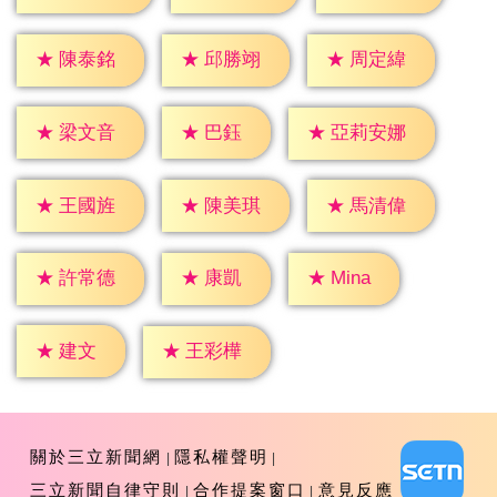
★
陳泰銘
★
邱勝翊
★
周定緯
★
巴鈺
★
梁文音
★
亞莉安娜
★
王國旌
★
陳美琪
★
馬清偉
★
康凱
★
Mina
★
許常德
★
建文
★
王彩樺
關於三立新聞網
隱私權聲明
三立新聞自律守則
合作提案窗口
意見反應