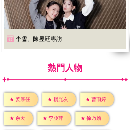
李雪、陳昱廷專訪
熱門人物
★
姜厚任
★
楊光友
★
曹雨婷
★
余天
★
李亞萍
★
徐乃麟