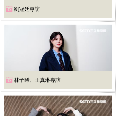
劉冠廷專訪
林予晞、王真琳專訪