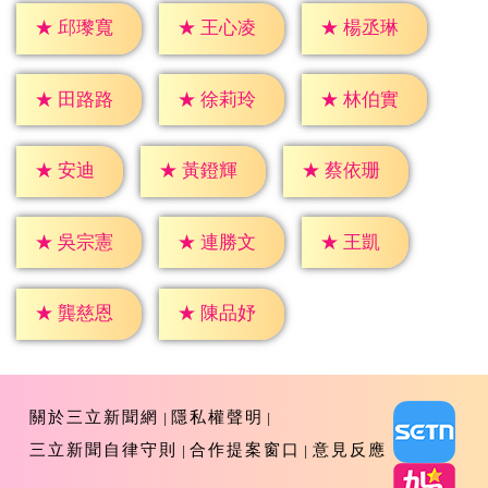
★
邱瓈寬
★
王心凌
★
楊丞琳
★
田路路
★
徐莉玲
★
林伯實
★
安迪
★
黃鐙輝
★
蔡依珊
★
王凱
★
吳宗憲
★
連勝文
★
龔慈恩
★
陳品妤
關於三立新聞網
隱私權聲明
三立新聞自律守則
合作提案窗口
意見反應