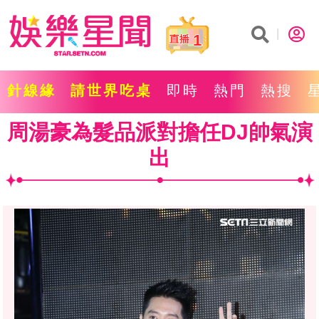
1
針線緣
請世界吃桌
即時
熱門
熱搜
周湯豪為髮品派對擔任DJ帥氣演
出