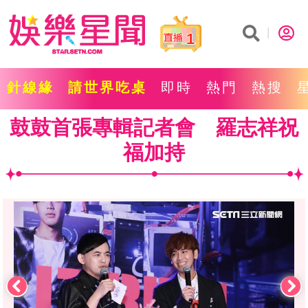
1
針線緣
請世界吃桌
即時
熱門
熱搜
鼓鼓首張專輯記者會 羅志祥祝
福加持