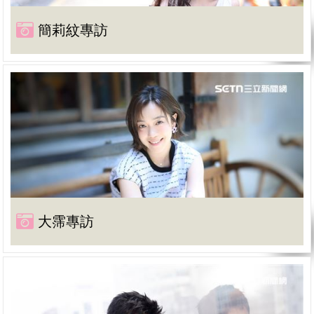
簡莉紋專訪
大霈專訪