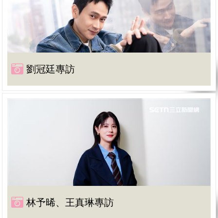
劉冠廷專訪
林予晞、王真琳專訪