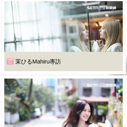
茉ひるMahiru專訪