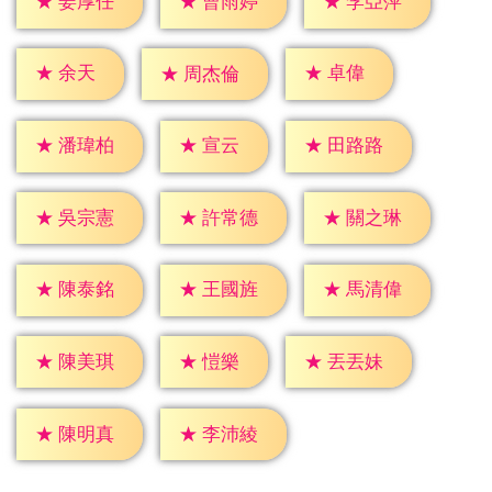
★
姜厚任
★
曹雨婷
★
李亞萍
★
余天
★
卓偉
★
周杰倫
★
宣云
★
潘瑋柏
★
田路路
★
吳宗憲
★
許常德
★
關之琳
★
陳泰銘
★
王國旌
★
馬清偉
★
愷樂
★
陳美琪
★
丟丟妹
★
陳明真
★
李沛綾