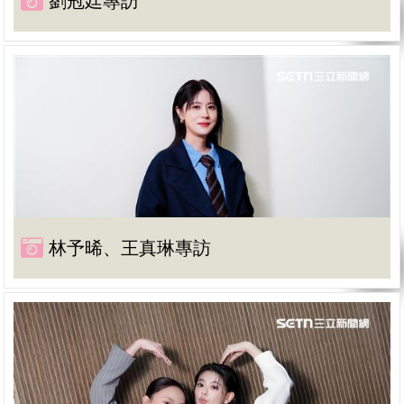
劉冠廷專訪
林予晞、王真琳專訪