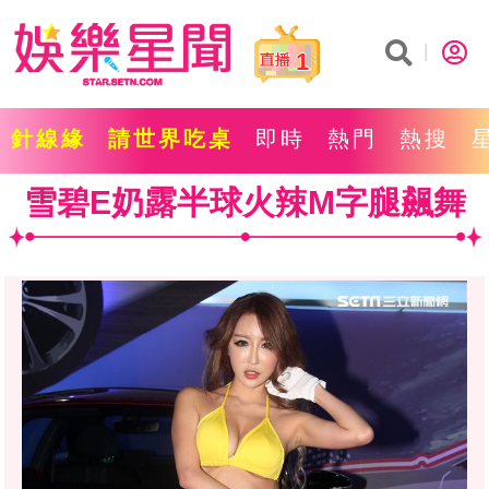
1
針線緣
請世界吃桌
即時
熱門
熱搜
雪碧E奶露半球火辣M字腿飆舞