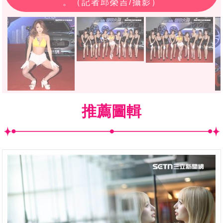
。（記者邱榮吉/攝影）
推薦圖輯