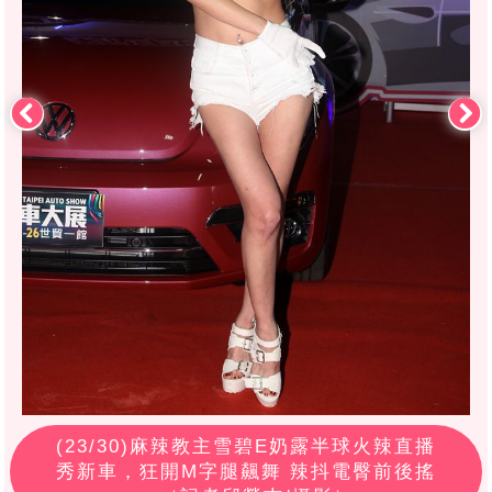
(
23
/30)麻辣教主雪碧E奶露半球火辣直播
秀新車，狂開M字腿飆舞 辣抖電臀前後搖