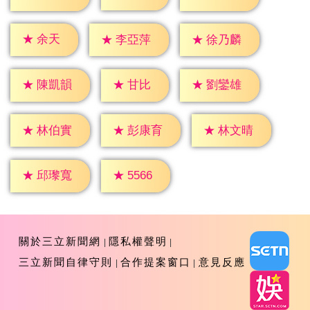
★
余天
★
李亞萍
★
徐乃麟
★
甘比
★
陳凱韻
★
劉鑾雄
★
林伯實
★
彭康育
★
林文晴
★
5566
★
邱瓈寬
關於三立新聞網
隱私權聲明
三立新聞自律守則
合作提案窗口
意見反應