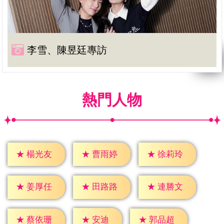
李雪、陳昱廷專訪
熱門人物
★
楊光友
★
曹雨婷
★
徐莉玲
★
姜厚任
★
田路路
★
連勝文
★
安迪
★
蔡依珊
★
郭品超