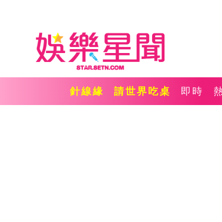
針線緣
請世界吃桌
即時