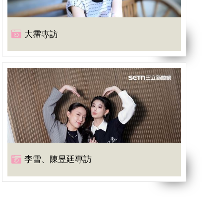
大霈專訪
李雪、陳昱廷專訪