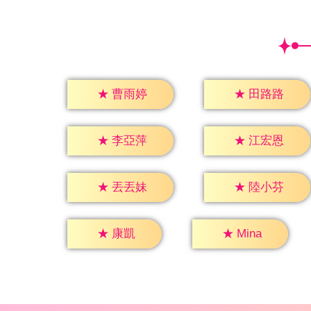
★
曹雨婷
★
田路路
★
李亞萍
★
江宏恩
★
丟丟妹
★
陸小芬
★
康凱
★
Mina