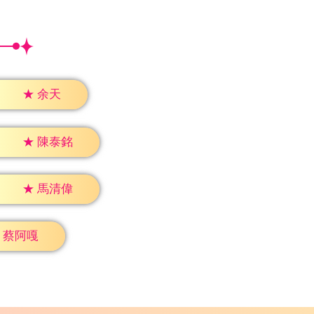
★
余天
★
陳泰銘
★
馬清偉
蔡阿嘎