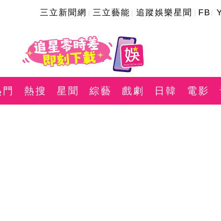
三立新聞網
三立藝能
追蹤娛樂星聞
FB
熱門
熱搜
星聞
綜藝
戲劇
日韓
電影