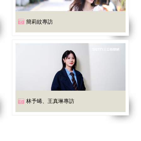
簡莉紋專訪
林予晞、王真琳專訪