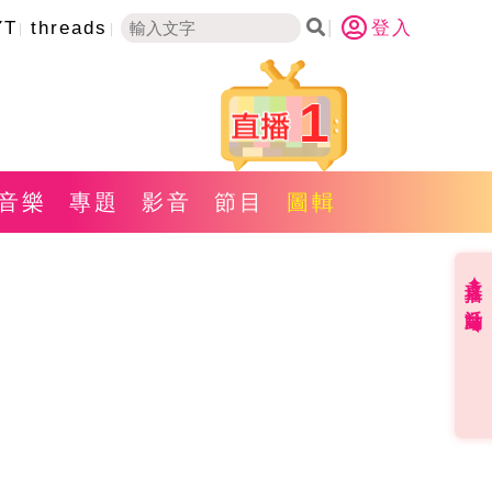
YT
threads
登入
1
音樂
專題
影音
節目
圖輯
直播✦活動