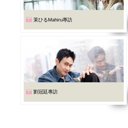
茉ひるMahiru專訪
劉冠廷專訪