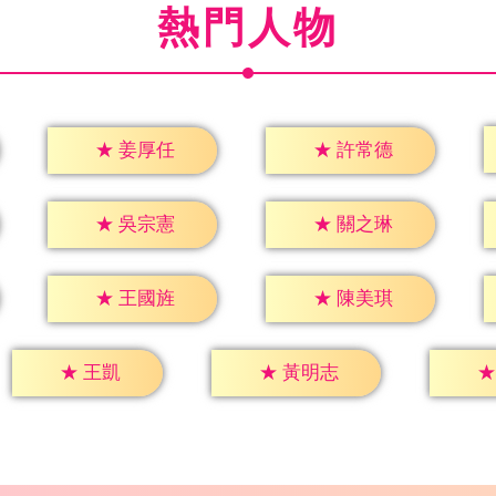
熱門人物
★
姜厚任
★
許常德
★
吳宗憲
★
關之琳
★
王國旌
★
陳美琪
★
王凱
★
黃明志
★