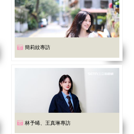
簡莉紋專訪
開「自由時間」演唱會。（記者邱榮吉/攝影）
林予晞、王真琳專訪