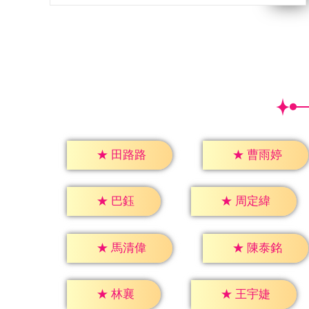
★
田路路
★
曹雨婷
★
巴鈺
★
周定緯
★
馬清偉
★
陳泰銘
★
林襄
★
王宇婕