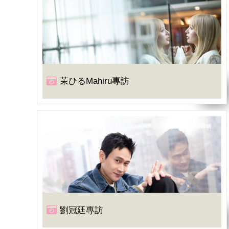
茉ひるMahiru專訪
(
1
/30)郁可唯將在台
劉冠廷專訪