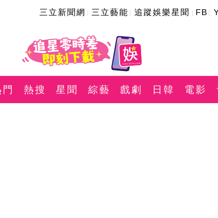
三立新聞網
三立藝能
追蹤娛樂星聞
FB
熱門
熱搜
星聞
綜藝
戲劇
日韓
電影