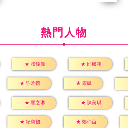
熱門人物
★
賴銘偉
★
邱勝翊
★
康凱
★
許常德
★
關之琳
★
陳美琪
★
紀寶如
★
鄭仲茵