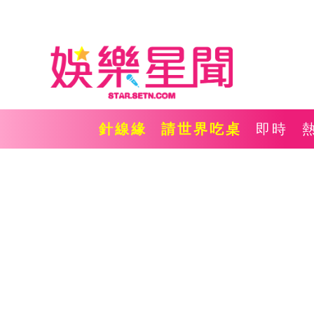
針線緣
請世界吃桌
即時