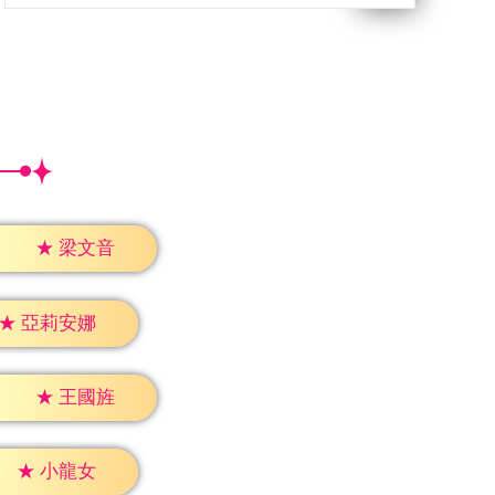
★
梁文音
★
亞莉安娜
★
王國旌
★
小龍女