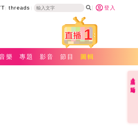
YT
threads
登入
1
音樂
專題
影音
節目
圖輯
直播✦活動