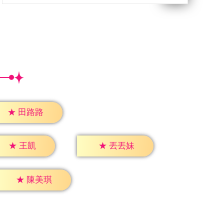
★
田路路
★
王凱
★
丟丟妹
★
陳美琪