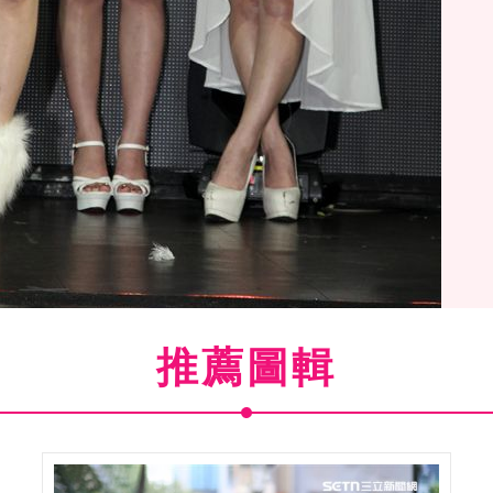
推薦圖輯
奶兒的地方都很震撼。（記者邱榮吉/視影）