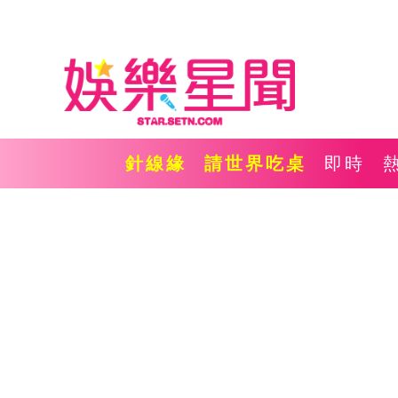
針線緣
請世界吃桌
即時