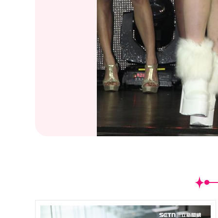
(
8
/11)有大奶妹牛