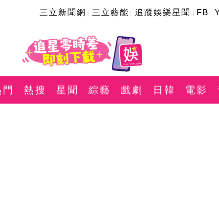
三立新聞網
三立藝能
追蹤娛樂星聞
FB
熱門
熱搜
星聞
綜藝
戲劇
日韓
電影