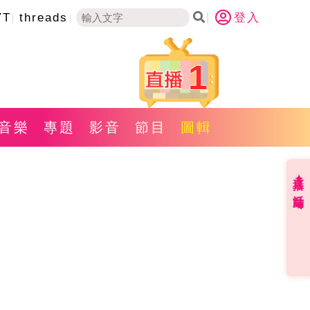
YT
threads
登入
1
音樂
專題
影音
節目
圖輯
直播✦活動