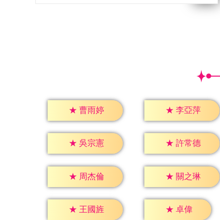
★
曹雨婷
★
李亞萍
★
吳宗憲
★
許常德
★
周杰倫
★
關之琳
★
卓偉
★
王國旌