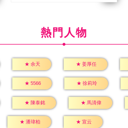
熱門人物
★
余天
★
姜厚任
★
5566
★
徐莉玲
★
陳泰銘
★
馬清偉
★
宣云
★
潘瑋柏