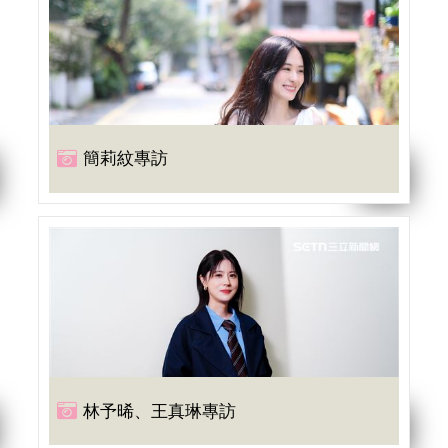
簡莉紋專訪
林予晞、王真琳專訪