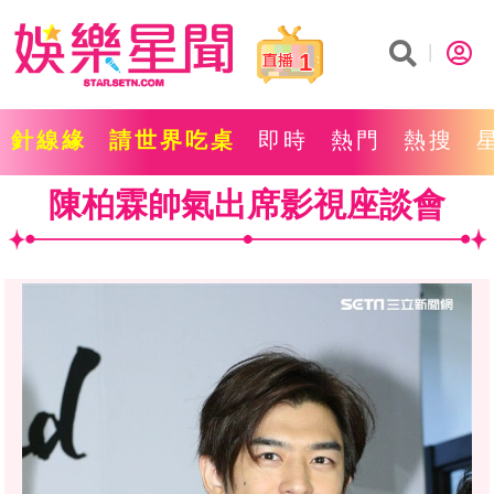
1
針線緣
請世界吃桌
即時
熱門
熱搜
陳柏霖帥氣出席影視座談會