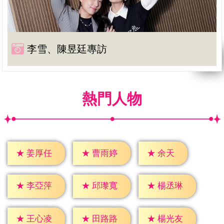
李雪、陳昱廷專訪
熱門人物
★
余天
★
姜厚任
★
曹雨婷
★
李亞萍
★
邱瓈寬
★
楊丞琳
★
王心凌
★
田路路
★
楊光友