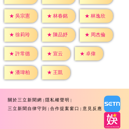
★
吳宗憲
★
林春銘
★
林逸欣
★
徐莉玲
★
陳品妤
★
周杰倫
★
宣云
★
卓偉
★
許常德
★
王凱
★
潘瑋柏
關於三立新聞網
隱私權聲明
三立新聞自律守則
合作提案窗口
意見反應