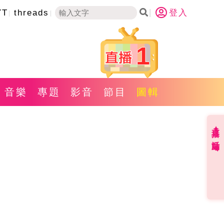
YT
threads
登入
1
音樂
專題
影音
節目
圖輯
直播✦活動