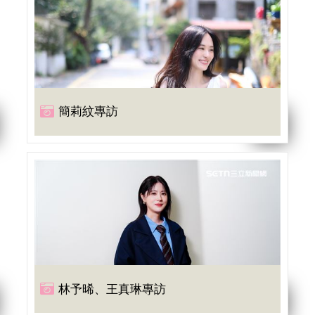
簡莉紋專訪
林予晞、王真琳專訪