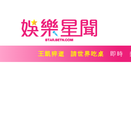
王凱猝逝
請世界吃桌
即時