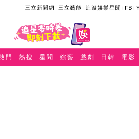
三立新聞網
三立藝能
追蹤娛樂星聞
FB
熱門
熱搜
星聞
綜藝
戲劇
日韓
電影