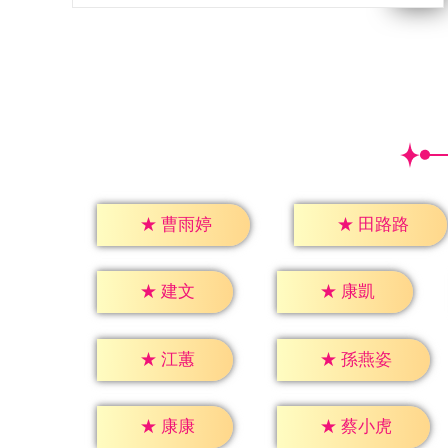
★
曹雨婷
★
田路路
★
建文
★
康凱
★
江蕙
★
孫燕姿
★
康康
★
蔡小虎