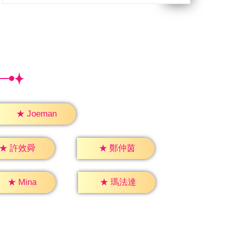
★
Joeman
★
許效舜
★
鄭仲茵
★
Mina
★
瑪法達