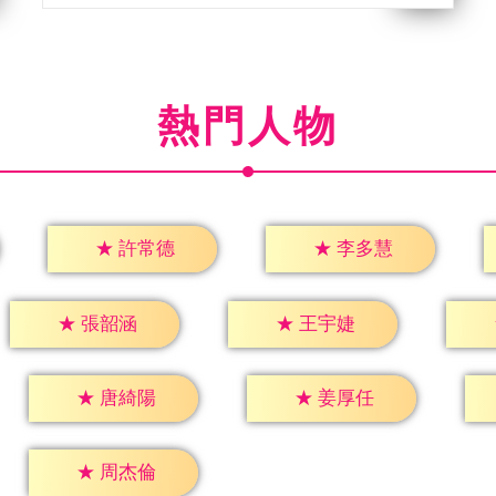
熱門人物
★
許常德
★
李多慧
★
張韶涵
★
王宇婕
★
唐綺陽
★
姜厚任
★
周杰倫