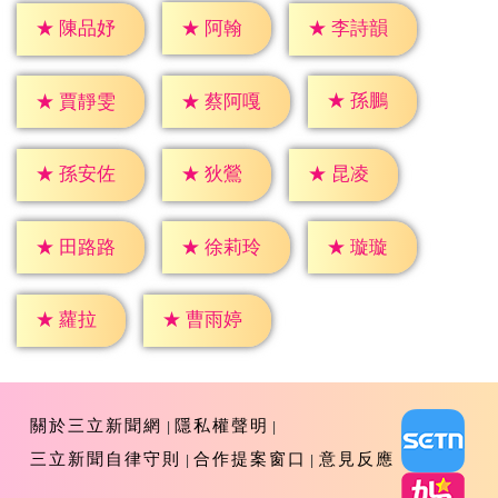
★
阿翰
★
陳品妤
★
李詩韻
★
孫鵬
★
賈靜雯
★
蔡阿嘎
★
狄鶯
★
昆凌
★
孫安佐
★
璇璇
★
田路路
★
徐莉玲
★
蘿拉
★
曹雨婷
關於三立新聞網
隱私權聲明
三立新聞自律守則
合作提案窗口
意見反應