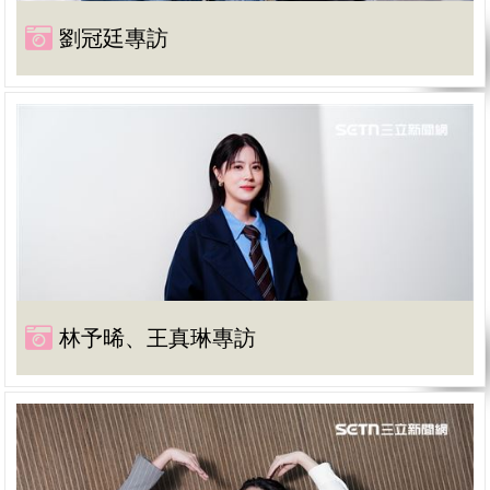
劉冠廷專訪
林予晞、王真琳專訪