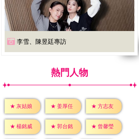
李雪、陳昱廷專訪
熱門人物
★
灰姑娘
★
姜厚任
★
方志友
★
楊銘威
★
郭台銘
★
曾馨瑩