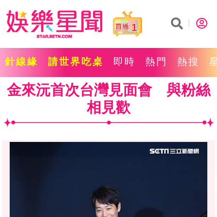
1
針線緣
請世界吃桌
即時
熱門
熱搜
金來沅首次台灣見面會 與粉絲
相見歡