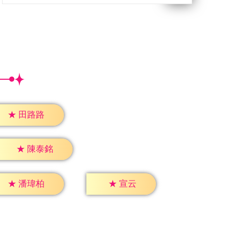
★
田路路
★
陳泰銘
★
宣云
★
潘瑋柏