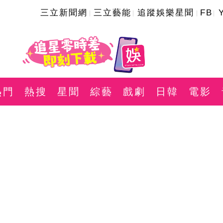
三立新聞網
三立藝能
追蹤娛樂星聞
FB
熱門
熱搜
星聞
綜藝
戲劇
日韓
電影