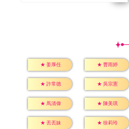
★
姜厚任
★
曹雨婷
★
許常德
★
吳宗憲
★
馬清偉
★
陳美琪
★
丟丟妹
★
徐莉玲