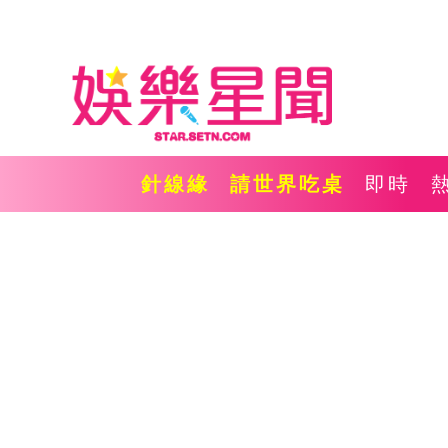
針線緣
請世界吃桌
即時