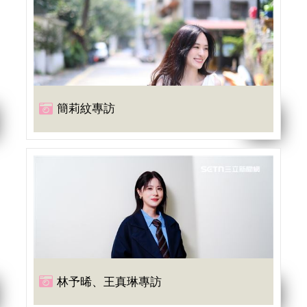
簡莉紋專訪
林予晞、王真琳專訪