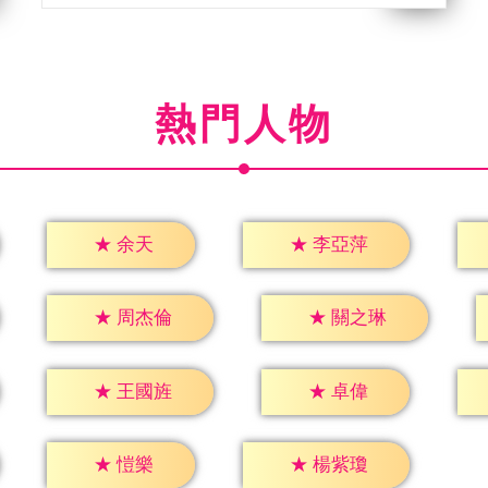
熱門人物
★
余天
★
李亞萍
★
周杰倫
★
關之琳
★
卓偉
★
王國旌
★
愷樂
★
楊紫瓊