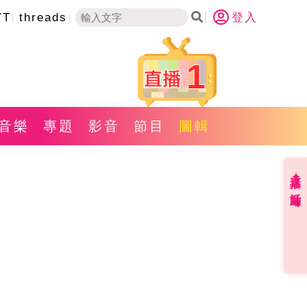
YT
threads
登入
1
音樂
專題
影音
節目
圖輯
直播✦活動