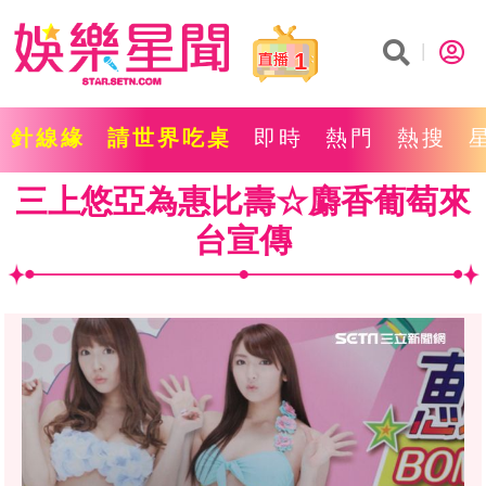
1
針線緣
請世界吃桌
即時
熱門
熱搜
三上悠亞為惠比壽☆麝香葡萄來
台宣傳