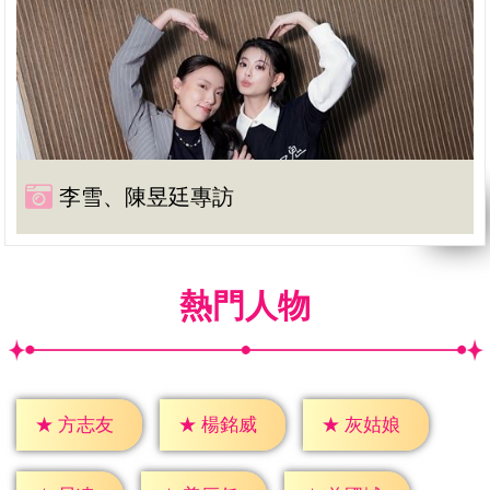
李雪、陳昱廷專訪
熱門人物
★
方志友
★
楊銘威
★
灰姑娘