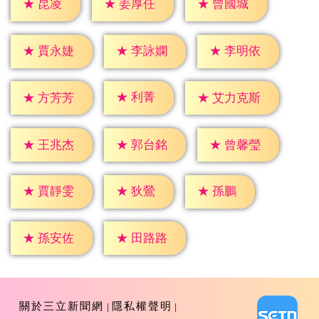
★
昆凌
★
姜厚任
★
曾國城
★
賈永婕
★
李詠嫻
★
李明依
★
利菁
★
方芳芳
★
艾力克斯
★
王兆杰
★
郭台銘
★
曾馨瑩
★
狄鶯
★
孫鵬
★
賈靜雯
★
孫安佐
★
田路路
關於三立新聞網
隱私權聲明