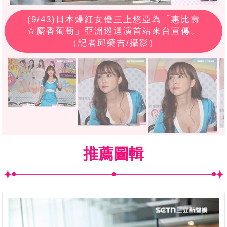
(
9
/43)日本爆紅女優三上悠亞為「惠比壽
☆麝香葡萄」亞洲巡迴演首站來台宣傳。
（記者邱榮吉/攝影）
推薦圖輯