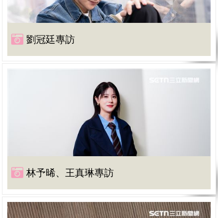
劉冠廷專訪
林予晞、王真琳專訪