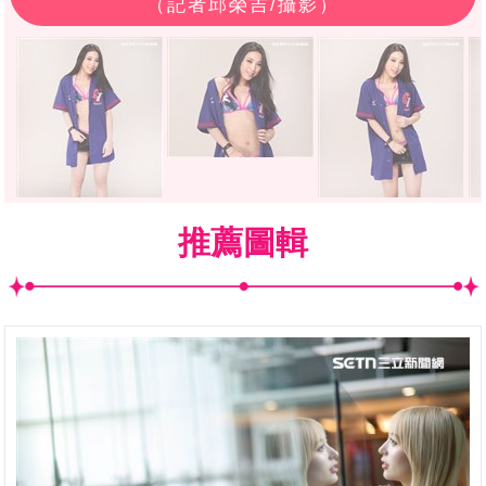
（記者邱榮吉/攝影）
推薦圖輯