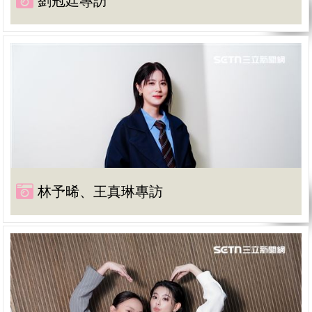
劉冠廷專訪
林予晞、王真琳專訪