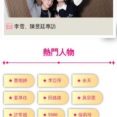
李雪、陳昱廷專訪
熱門人物
★
余天
★
曹雨婷
★
李亞萍
★
姜厚任
★
田路路
★
吳宗憲
★
5566
★
許常德
★
徐莉玲