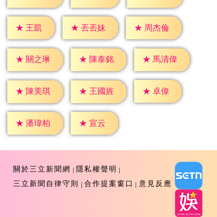
★
王凱
★
丟丟妹
★
周杰倫
★
關之琳
★
陳泰銘
★
馬清偉
★
卓偉
★
陳美琪
★
王國旌
★
宣云
★
潘瑋柏
關於三立新聞網
隱私權聲明
三立新聞自律守則
合作提案窗口
意見反應