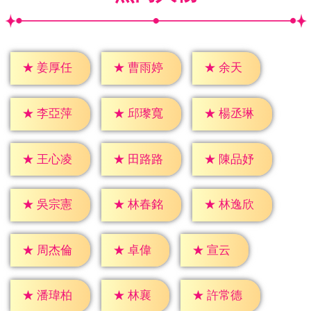
★
余天
★
姜厚任
★
曹雨婷
★
李亞萍
★
邱瓈寬
★
楊丞琳
★
王心凌
★
田路路
★
陳品妤
★
吳宗憲
★
林春銘
★
林逸欣
★
卓偉
★
宣云
★
周杰倫
★
林襄
★
潘瑋柏
★
許常德