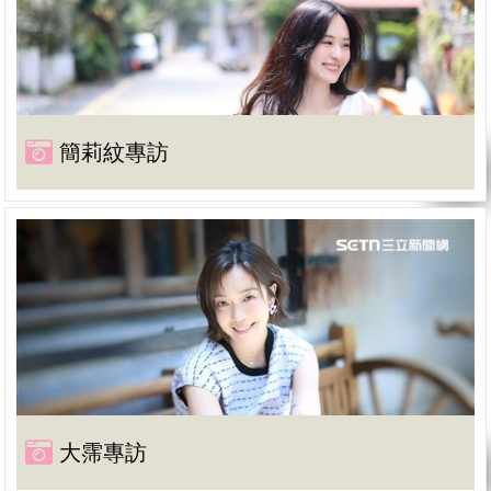
簡莉紋專訪
大霈專訪