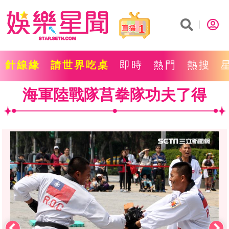
1
針線緣
請世界吃桌
即時
熱門
熱搜
海軍陸戰隊莒拳隊功夫了得