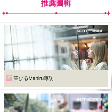
推薦圖輯
茉ひるMahiru專訪