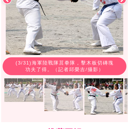
(
3
/31)海軍陸戰隊莒拳隊，擊木板切磚塊
功夫了得。（記者邱榮吉/攝影）