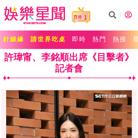
1
針線緣
請世界吃桌
即時
熱門
熱搜
許瑋甯、李銘順出席《目擊者》
記者會