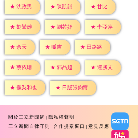
★
甘比
★
沈政男
★
陳凱韻
★
劉鑾雄
★
劉芯妤
★
李亞萍
★
余天
★
呱吉
★
田路路
★
蔡依珊
★
郭品超
★
連勝文
★
龜梨和也
★
日版張鈞甯
關於三立新聞網
隱私權聲明
三立新聞自律守則
合作提案窗口
意見反應