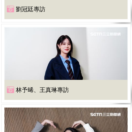
劉冠廷專訪
林予晞、王真琳專訪