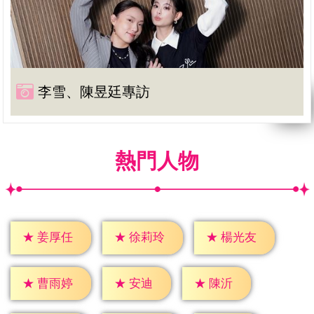
李雪、陳昱廷專訪
熱門人物
★
姜厚任
★
徐莉玲
★
楊光友
★
安迪
★
陳沂
★
曹雨婷