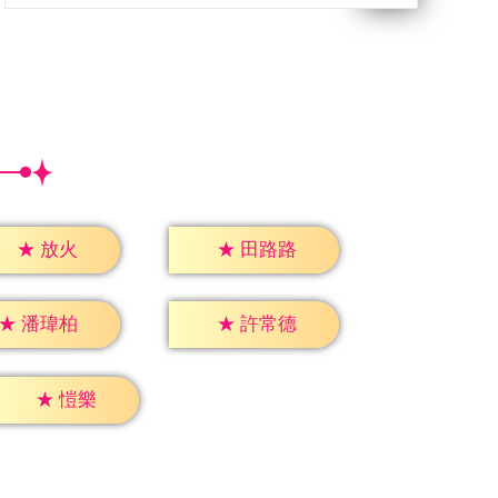
★
放火
★
田路路
★
潘瑋柏
★
許常德
★
愷樂