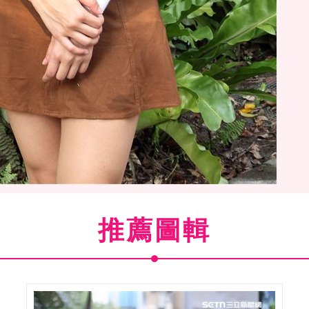
正妹吳怡德是高材生。（記者邱榮吉/攝影）
推薦圖輯