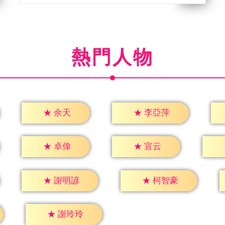
熱門人物
★
余天
★
李亞萍
★
卓偉
★
宣云
★
謝明諺
★
柯智豪
★
謝玲玲