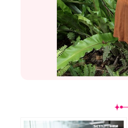
(
5
/12)台大新女神