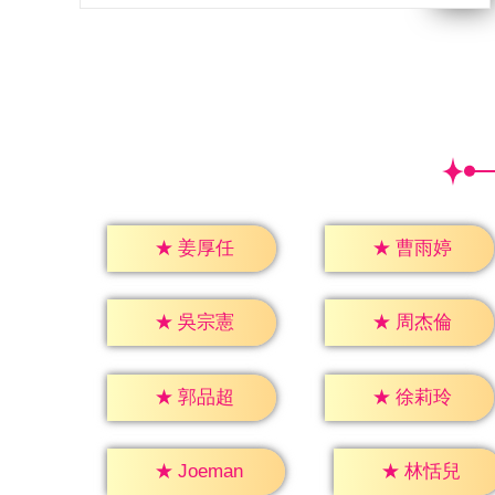
★
姜厚任
★
曹雨婷
★
吳宗憲
★
周杰倫
★
郭品超
★
徐莉玲
★
林恬兒
★
Joeman