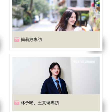
簡莉紋專訪
林予晞、王真琳專訪