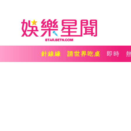
針線緣
請世界吃桌
即時