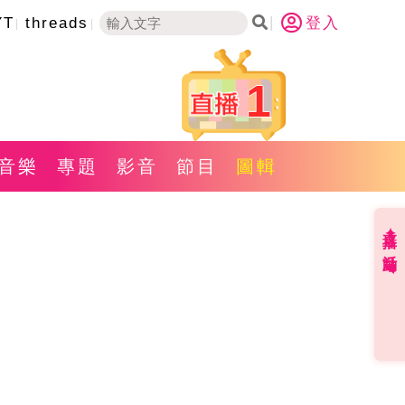
YT
threads
登入
1
音樂
專題
影音
節目
圖輯
直播✦活動