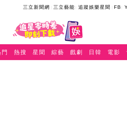
三立新聞網
三立藝能
追蹤娛樂星聞
FB
熱門
熱搜
星聞
綜藝
戲劇
日韓
電影