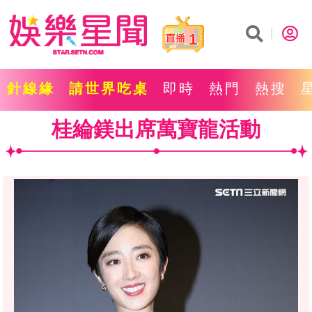
1
針線緣
請世界吃桌
即時
熱門
熱搜
桂綸鎂出席萬寶龍活動