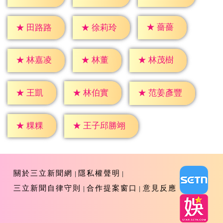
★
薔薔
★
田路路
★
徐莉玲
★
林董
★
林嘉凌
★
林茂樹
★
王凱
★
林伯實
★
范姜彥豐
★
粿粿
★
王子邱勝翊
關於三立新聞網
隱私權聲明
三立新聞自律守則
合作提案窗口
意見反應