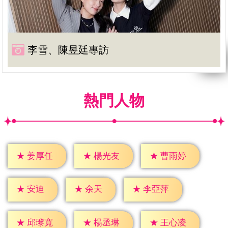
李雪、陳昱廷專訪
熱門人物
★
姜厚任
★
楊光友
★
曹雨婷
★
安迪
★
余天
★
李亞萍
★
邱瓈寬
★
楊丞琳
★
王心凌