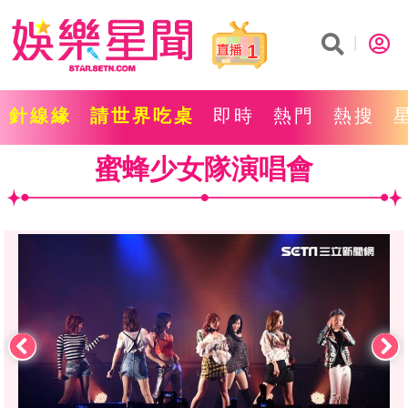
1
針線緣
請世界吃桌
即時
熱門
熱搜
蜜蜂少女隊演唱會