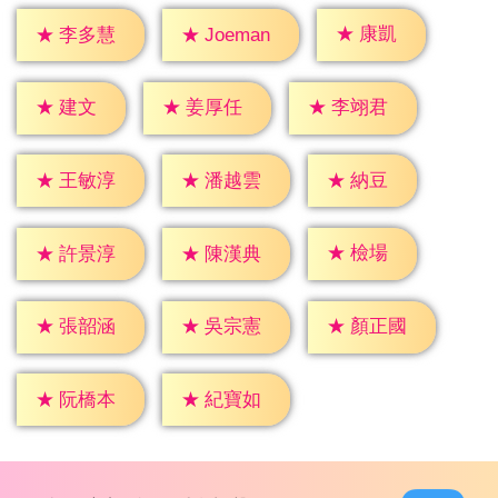
★
康凱
★
李多慧
★
Joeman
★
建文
★
姜厚任
★
李翊君
★
納豆
★
王敏淳
★
潘越雲
★
檢場
★
許景淳
★
陳漢典
★
張韶涵
★
吳宗憲
★
顏正國
★
阮橋本
★
紀寶如