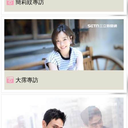
簡莉紋專訪
大霈專訪