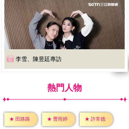
李雪、陳昱廷專訪
熱門人物
★
田路路
★
曹雨婷
★
許常德