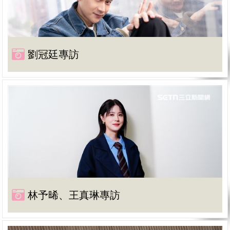
劉冠廷專訪
林予晞、王真琳專訪