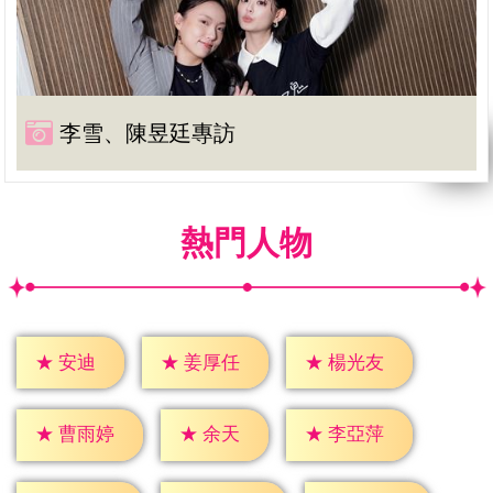
李雪、陳昱廷專訪
熱門人物
★
安迪
★
姜厚任
★
楊光友
★
余天
★
曹雨婷
★
李亞萍