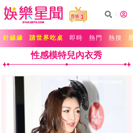
1
針線緣
請世界吃桌
即時
熱門
熱搜
性感模特兒內衣秀