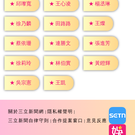
★
邱瓈寬
★
王心凌
★
楊丞琳
★
王燦
★
徐乃麟
★
田路路
★
蔡依珊
★
連勝文
★
張進芳
★
徐莉玲
★
林伯實
★
黃鐙輝
★
王凱
★
吳宗憲
關於三立新聞網
隱私權聲明
三立新聞自律守則
合作提案窗口
意見反應