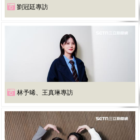
劉冠廷專訪
林予晞、王真琳專訪