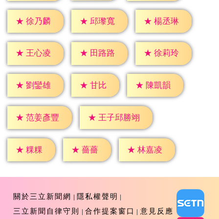
★
徐乃麟
★
邱瓈寬
★
楊丞琳
★
王心凌
★
田路路
★
徐莉玲
★
甘比
★
劉鑾雄
★
陳凱韻
★
范姜彥豐
★
王子邱勝翊
★
粿粿
★
薔薔
★
林嘉凌
關於三立新聞網
隱私權聲明
三立新聞自律守則
合作提案窗口
意見反應