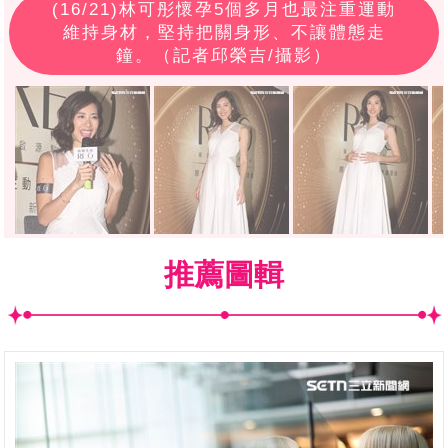
(
16
/21)林可彤懷孕5個多月也最注重運動
維持身材，堅持把關身形、不讓體態走
鐘。（記者邱榮吉/攝影）
推薦圖輯