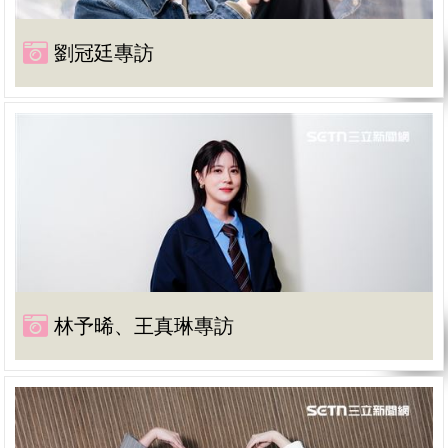
劉冠廷專訪
林予晞、王真琳專訪