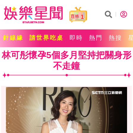
1
針線緣
請世界吃桌
即時
熱門
熱搜
林可彤懷孕5個多月堅持把關身形
不走鐘