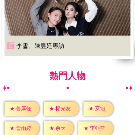
李雪、陳昱廷專訪
熱門人物
★
安迪
★
姜厚任
★
楊光友
★
余天
★
曹雨婷
★
李亞萍