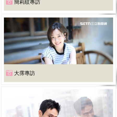
簡莉紋專訪
大霈專訪