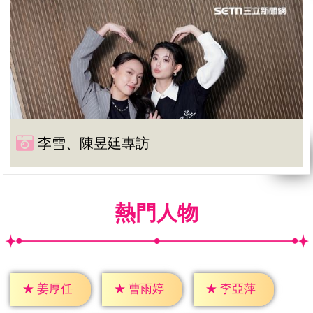
李雪、陳昱廷專訪
熱門人物
★
姜厚任
★
曹雨婷
★
李亞萍