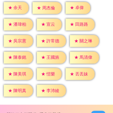
★
余天
★
卓偉
★
周杰倫
★
宣云
★
潘瑋柏
★
田路路
★
吳宗憲
★
許常德
★
關之琳
★
陳泰銘
★
王國旌
★
馬清偉
★
愷樂
★
陳美琪
★
丟丟妹
★
陳明真
★
李沛綾