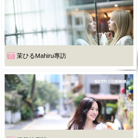
茉ひるMahiru專訪