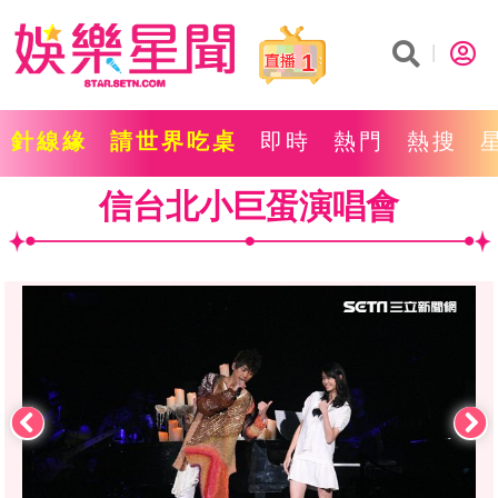
1
針線緣
請世界吃桌
即時
熱門
熱搜
信台北小巨蛋演唱會