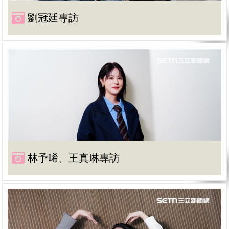
劉冠廷專訪
林予晞、王真琳專訪