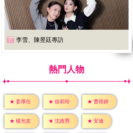
李雪、陳昱廷專訪
熱門人物
★
姜厚任
★
徐莉玲
★
曹雨婷
★
安迪
★
楊光友
★
沈政男