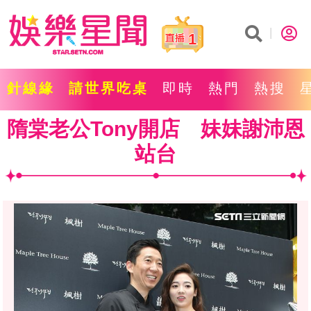
1
針線緣
請世界吃桌
即時
熱門
熱搜
隋棠老公Tony開店 妹妹謝沛恩
站台