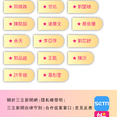
★
甘比
★
田路路
★
劉鑾雄
★
陳凱韻
★
連勝文
★
蔡依珊
★
余天
★
李亞萍
★
劉芯妤
★
王凱
★
陳沂
★
郭品超
★
許常德
★
蕭彤雯
關於三立新聞網
隱私權聲明
三立新聞自律守則
合作提案窗口
意見反應