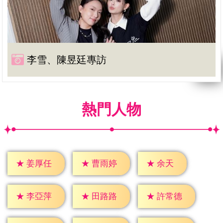
李雪、陳昱廷專訪
熱門人物
★
余天
★
姜厚任
★
曹雨婷
★
李亞萍
★
田路路
★
許常德