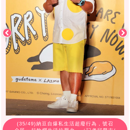
(
35
/49)納豆自爆私生活超廢行為，號召