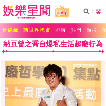
1
針線緣
請世界吃桌
即時
熱門
熱搜
納豆曾之喬自爆私生活超廢行為