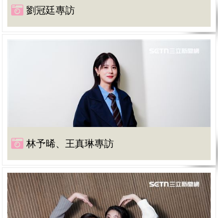
劉冠廷專訪
林予晞、王真琳專訪