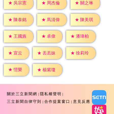
★
吳宗憲
★
周杰倫
★
關之琳
★
陳泰銘
★
馬清偉
★
陳美琪
★
卓偉
★
王國旌
★
潘瑋柏
★
宣云
★
丟丟妹
★
徐莉玲
★
愷樂
★
楊紫瓊
關於三立新聞網
隱私權聲明
三立新聞自律守則
合作提案窗口
意見反應