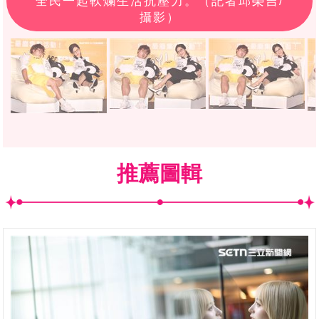
全民一起軟爛生活抗壓力。（記者邱榮吉/
攝影）
推薦圖輯