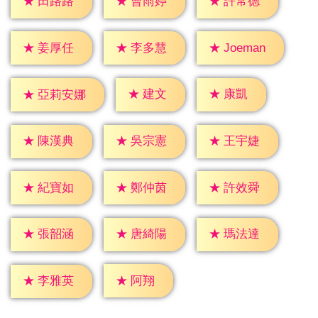
★
田路路
★
曹雨婷
★
許常德
★
姜厚任
★
李多慧
★
Joeman
★
建文
★
康凱
★
亞莉安娜
★
陳漢典
★
吳宗憲
★
王宇婕
★
紀寶如
★
鄭仲茵
★
許效舜
★
張韶涵
★
唐綺陽
★
瑪法達
★
阿翔
★
李雅英