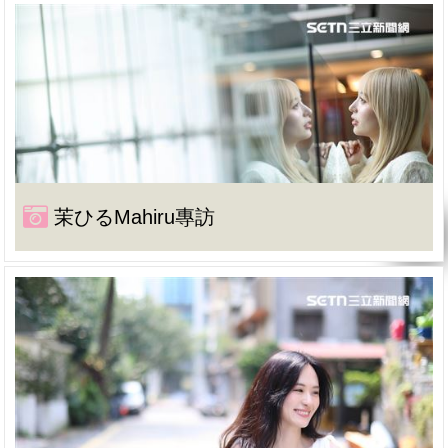
茉ひるMahiru專訪