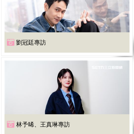
劉冠廷專訪
林予晞、王真琳專訪