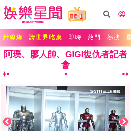
1
針線緣
請世界吃桌
即時
熱門
熱搜
阿璞、廖人帥、GIGI復仇者記者
會