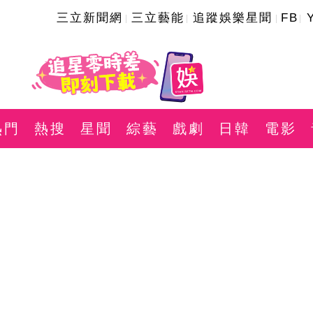
三立新聞網
三立藝能
追蹤娛樂星聞
FB
熱門
熱搜
星聞
綜藝
戲劇
日韓
電影