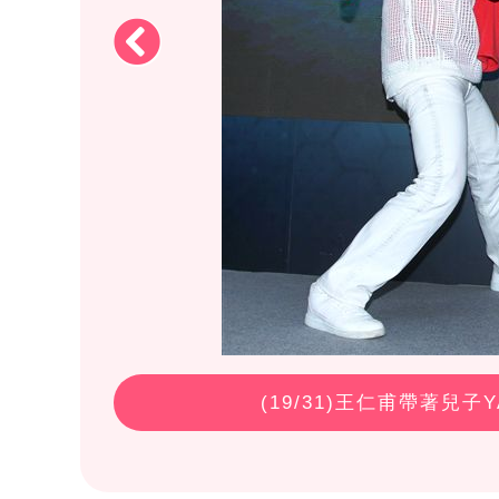
(
19
/31)王仁甫帶著兒子