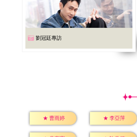
劉冠廷專訪
★
曹雨婷
★
李亞萍