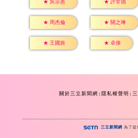
★
吳宗憲
★
許常德
★
周杰倫
★
關之琳
★
卓偉
★
王國旌
關於三立新聞網
隱私權聲明
三
三立新聞網
為了提
Copyright ©2026 Sanlih E