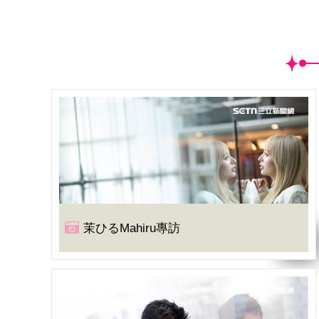
茉ひるMahiru專訪