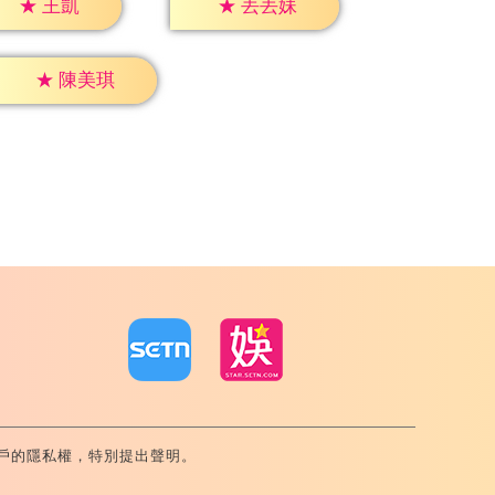
★
王凱
★
丟丟妹
★
陳美琪
戶的隱私權，特別提出聲明。
內湖區舊宗路一段159號 02-8792-8888