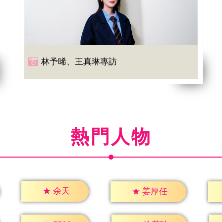
林予晞、王真琳專訪
熱門人物
★
余天
★
姜厚任