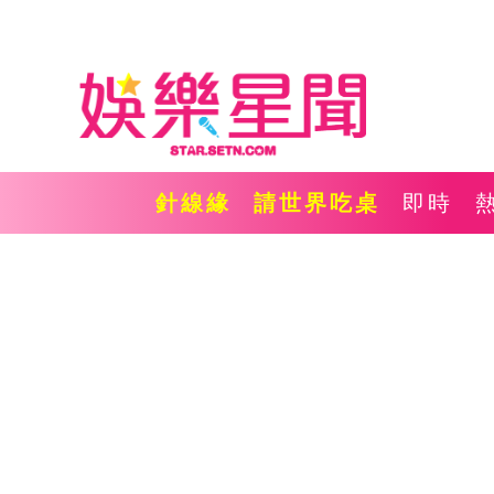
針線緣
請世界吃桌
即時