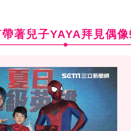
帶著兒子YAYA拜見偶