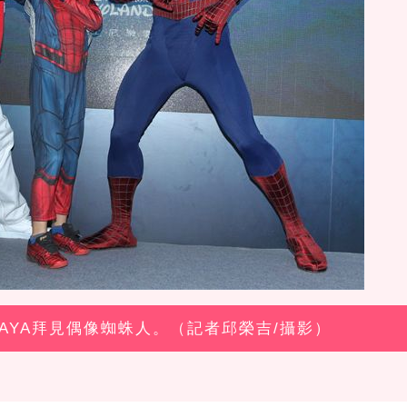
YAYA拜見偶像蜘蛛人。（記者邱榮吉/攝影）