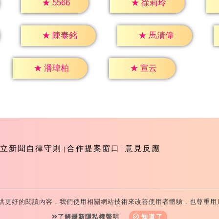
★
5566
★
徐莉玲
★
陳泰銘
★
馬清偉
★
宣云
★
潘瑋柏
立新聞自律守則
合作提案窗口
意見反應
供更好的閱讀內容，我們使用相關網站技術來改善使用者體驗，也尊重用
-Television All Rights Reserved 版權所有 盜用必究 台北市
了解最新隱私權聲明
知道了