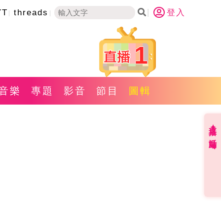
YT
threads
登入
1
音樂
專題
影音
節目
圖輯
直播✦活動