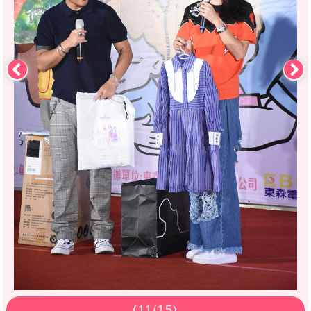
(
11
/15)