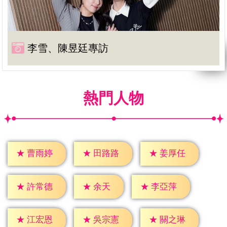
李雪、陳昱廷專訪
熱門人物
★
曹雨婷
★
田路路
★
姜厚任
★
余天
★
許常德
★
李亞萍
★
江宏恩
★
吳宗憲
★
關之琳