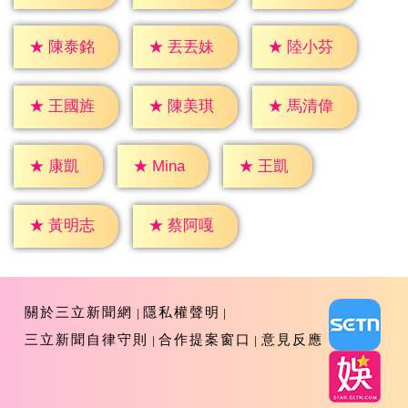
★
陳泰銘
★
丟丟妹
★
陸小芬
★
王國旌
★
陳美琪
★
馬清偉
★
康凱
★
王凱
★
Mina
★
黃明志
★
蔡阿嘎
關於三立新聞網
隱私權聲明
三立新聞自律守則
合作提案窗口
意見反應