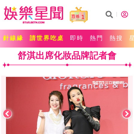
1
針線緣
請世界吃桌
即時
熱門
熱搜
舒淇出席化妝品牌記者會