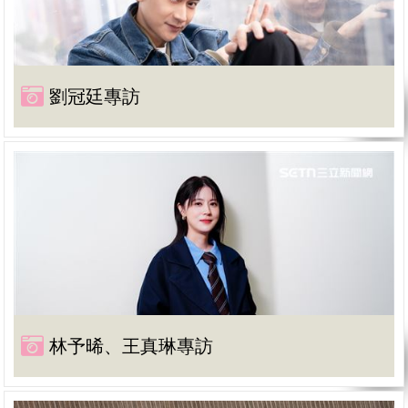
劉冠廷專訪
林予晞、王真琳專訪