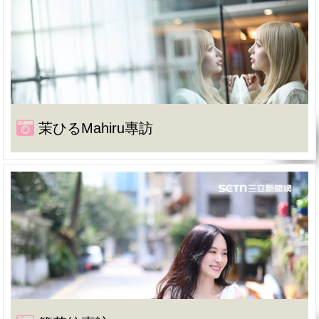
茉ひるMahiru專訪