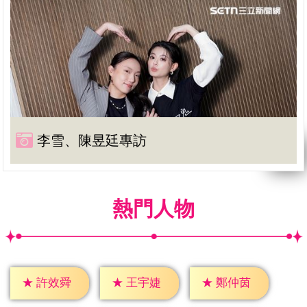
李雪、陳昱廷專訪
熱門人物
★
許效舜
★
王宇婕
★
鄭仲茵