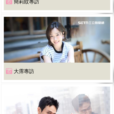
簡莉紋專訪
大霈專訪