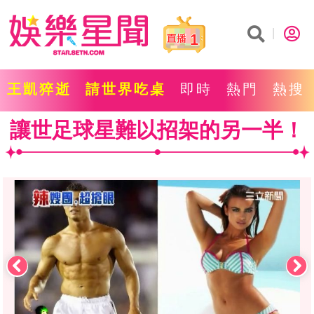
1
王凱猝逝
請世界吃桌
即時
熱門
熱搜
讓世足球星難以招架的另一半！