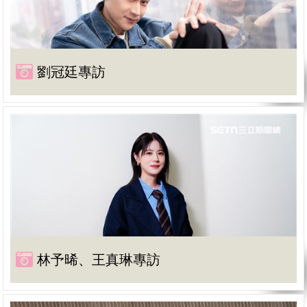
劉冠廷專訪
林予晞、王真琳專訪