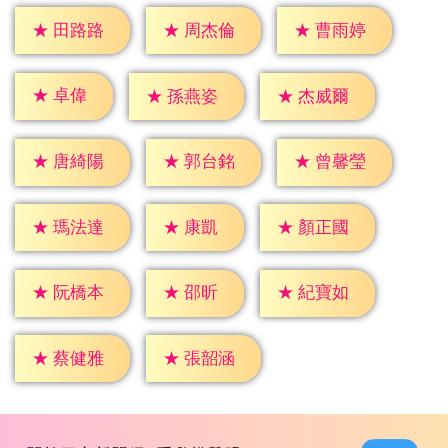
★
田路路
★
周杰倫
★
曹雨婷
★
卓偉
★
孫燕姿
★
杰威爾
★
唐綺陽
★
郭台銘
★
曾馨瑩
★
康凱
★
瑪法達
★
顏正國
★
邵昕
★
阮橋本
★
紀寶如
★
蔡健雅
★
張韶涵