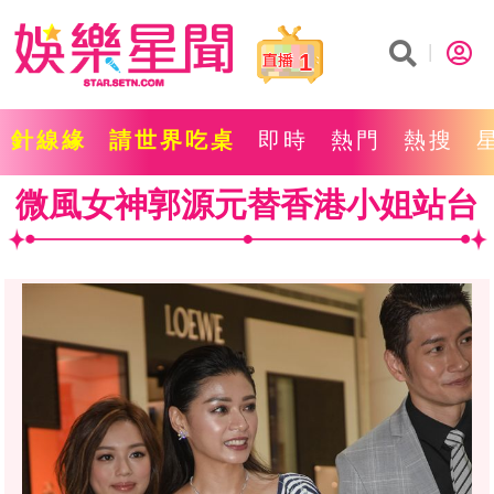
1
針線緣
請世界吃桌
即時
熱門
熱搜
微風女神郭源元替香港小姐站台