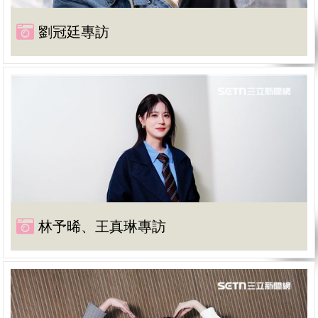
劉冠廷專訪
林予晞、王真琳專訪