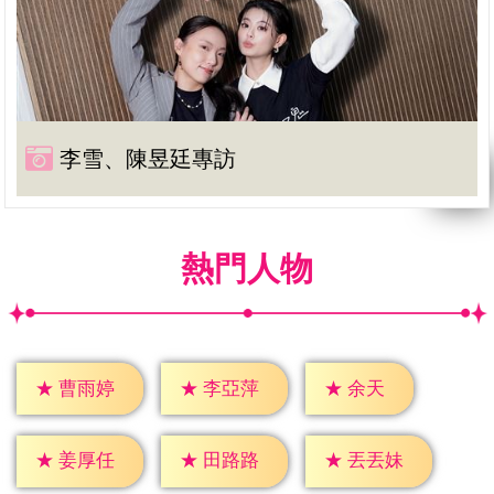
李雪、陳昱廷專訪
熱門人物
★
余天
★
曹雨婷
★
李亞萍
★
姜厚任
★
田路路
★
丟丟妹