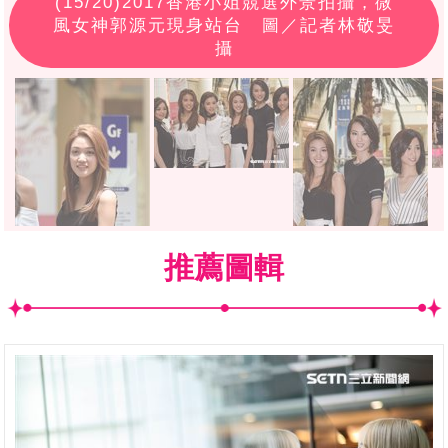
(
15
/20)2017香港小姐競選外景拍攝，微
風女神郭源元現身站台 圖／記者林敬旻
攝
推薦圖輯