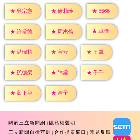
★
5566
★
吳宗憲
★
徐莉玲
★
卓偉
★
許常德
★
周杰倫
★
宣云
★
王凱
★
潘瑋柏
★
隋棠
★
千千
★
孫德榮
★
浩子
★
藍正龍
關於三立新聞網
隱私權聲明
三立新聞自律守則
合作提案窗口
意見反應