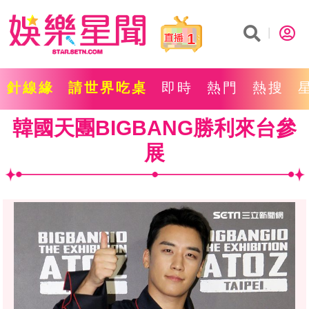
1
針線緣
請世界吃桌
即時
熱門
熱搜
韓國天團BIGBANG勝利來台參
展