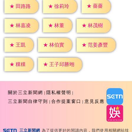
★
薔薔
★
田路路
★
徐莉玲
★
林董
★
林嘉凌
★
林茂樹
★
王凱
★
林伯實
★
范姜彥豐
★
粿粿
★
王子邱勝翊
關於三立新聞網
隱私權聲明
三立新聞自律守則
合作提案窗口
意見反應
三立新聞網
為了提供更好的閱讀內容，我們使用相關網站技