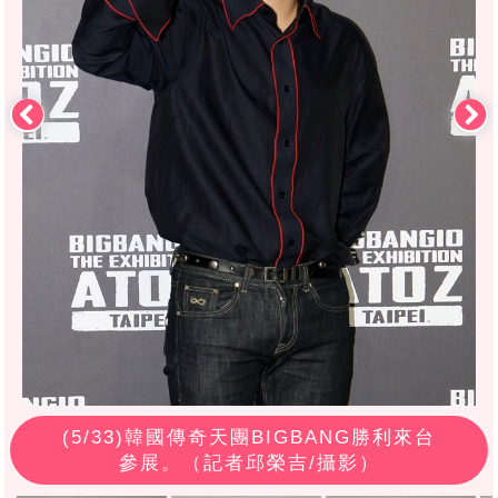
(
5
/33)韓國傳奇天團BIGBANG勝利來台
參展。（記者邱榮吉/攝影）