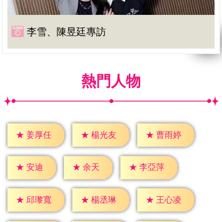
李雪、陳昱廷專訪
熱門人物
★
姜厚任
★
楊光友
★
曹雨婷
★
安迪
★
余天
★
李亞萍
★
邱瓈寬
★
楊丞琳
★
王心凌