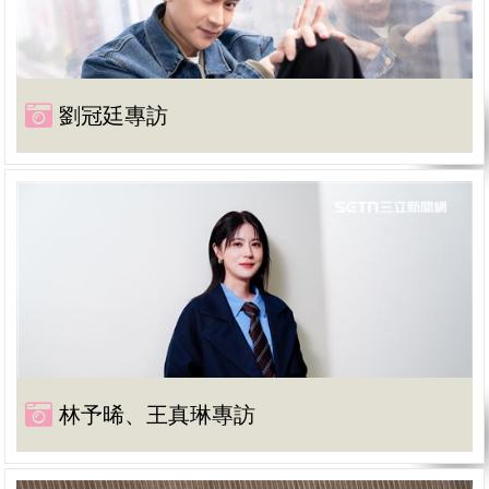
劉冠廷專訪
林予晞、王真琳專訪