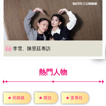
李雪、陳昱廷專訪
熱門人物
★
茜拉
★
田路路
★
姜厚任