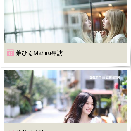
茉ひるMahiru專訪