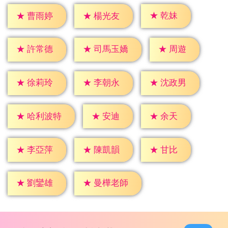
★
乾妹
★
曹雨婷
★
楊光友
★
周遊
★
許常德
★
司馬玉嬌
★
徐莉玲
★
李朝永
★
沈政男
★
安迪
★
余天
★
哈利波特
★
甘比
★
李亞萍
★
陳凱韻
★
劉鑾雄
★
曼樺老師