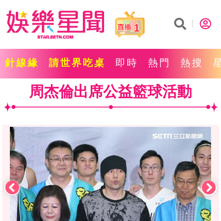
1
針線緣
請世界吃桌
即時
熱門
熱搜
周杰倫出席公益籃球活動