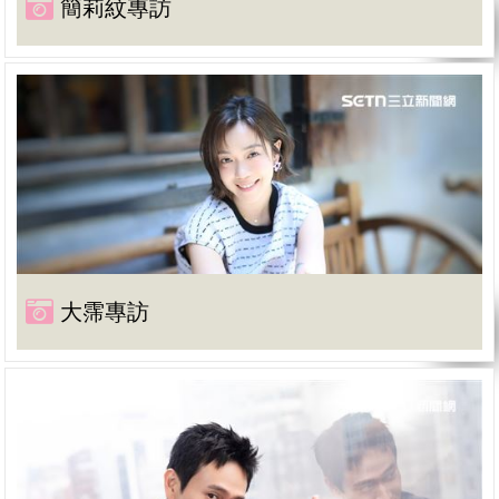
簡莉紋專訪
大霈專訪