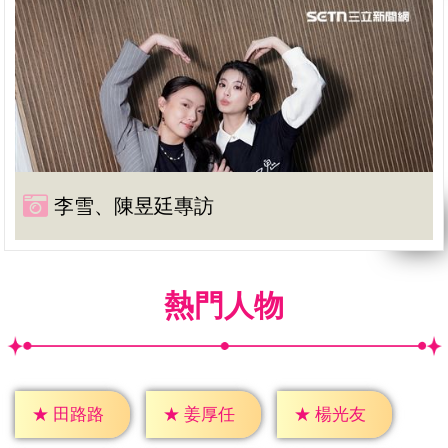
李雪、陳昱廷專訪
熱門人物
★
田路路
★
姜厚任
★
楊光友