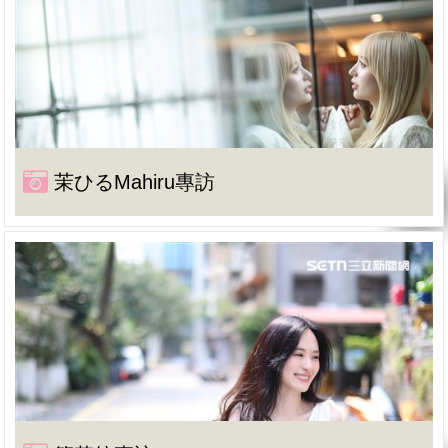
茉ひるMahiru專訪