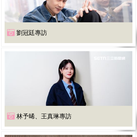
劉冠廷專訪
林予晞、王真琳專訪