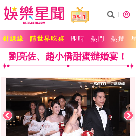
1
針線緣
請世界吃桌
即時
熱門
熱搜
劉亮佐、趙小僑甜蜜辦婚宴！