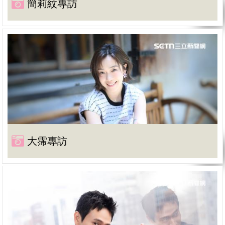
簡莉紋專訪
大霈專訪