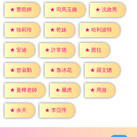
★
曹雨婷
★
沈政男
★
司馬玉嬌
★
乾妹
★
徐莉玲
★
哈利波特
★
安迪
★
茜拉
★
許常德
★
曾淑勤
★
魯冰花
★
羅文聰
★
屬虎
★
周遊
★
曼樺老師
★
余天
★
李亞萍