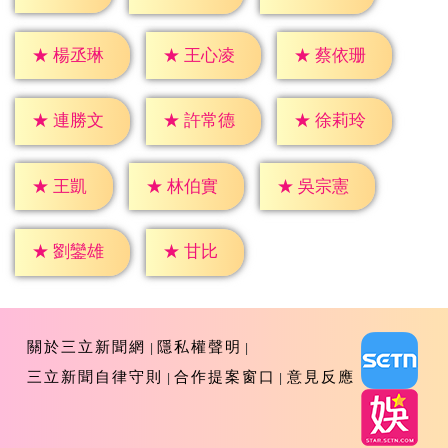
★
楊丞琳
★
王心凌
★
蔡依珊
★
連勝文
★
許常德
★
徐莉玲
★
王凱
★
林伯實
★
吳宗憲
★
甘比
★
劉鑾雄
關於三立新聞網
隱私權聲明
三立新聞自律守則
合作提案窗口
意見反應