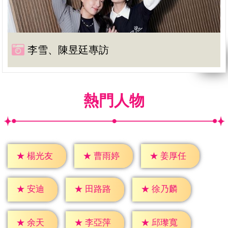
李雪、陳昱廷專訪
熱門人物
★
楊光友
★
曹雨婷
★
姜厚任
★
安迪
★
田路路
★
徐乃麟
★
余天
★
李亞萍
★
邱瓈寬