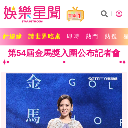
1
針線緣
請世界吃桌
即時
熱門
熱搜
第54屆金馬獎入圍公布記者會