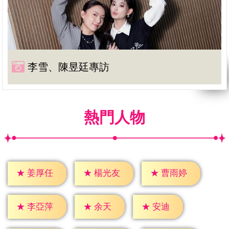
李雪、陳昱廷專訪
熱門人物
★
姜厚任
★
楊光友
★
曹雨婷
★
余天
★
安迪
★
李亞萍