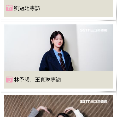
劉冠廷專訪
林予晞、王真琳專訪