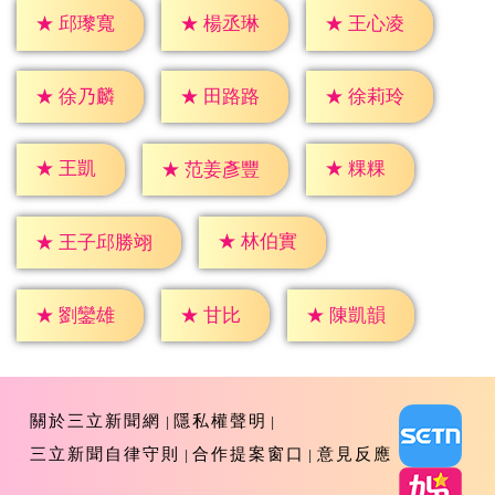
★
邱瓈寬
★
楊丞琳
★
王心凌
★
徐乃麟
★
田路路
★
徐莉玲
★
王凱
★
粿粿
★
范姜彥豐
★
林伯實
★
王子邱勝翊
★
甘比
★
劉鑾雄
★
陳凱韻
關於三立新聞網
隱私權聲明
三立新聞自律守則
合作提案窗口
意見反應