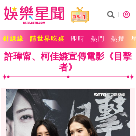
1
針線緣
請世界吃桌
即時
熱門
熱搜
許瑋甯、柯佳嬿宣傳電影《目擊
者》