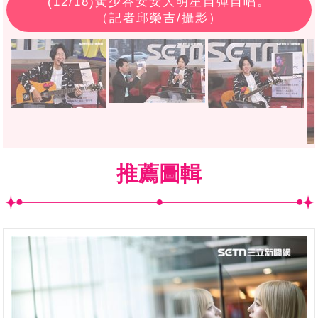
(
12
/18)黃少谷安安大明星自彈自唱。
（記者邱榮吉/攝影）
推薦圖輯