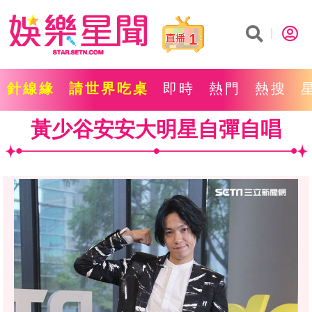
1
針線緣
請世界吃桌
即時
熱門
熱搜
黃少谷安安大明星自彈自唱