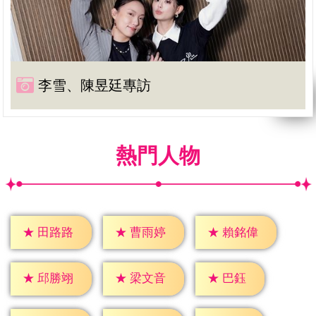
李雪、陳昱廷專訪
熱門人物
★
田路路
★
曹雨婷
★
賴銘偉
★
巴鈺
★
邱勝翊
★
梁文音