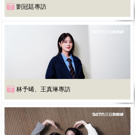
劉冠廷專訪
林予晞、王真琳專訪