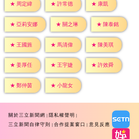
★
康凱
★
周定緯
★
許常德
★
關之琳
★
陳泰銘
★
亞莉安娜
★
王國旌
★
馬清偉
★
陳美琪
★
姜厚任
★
王宇婕
★
許效舜
★
鄭仲茵
★
小龍女
關於三立新聞網
隱私權聲明
三立新聞自律守則
合作提案窗口
意見反應