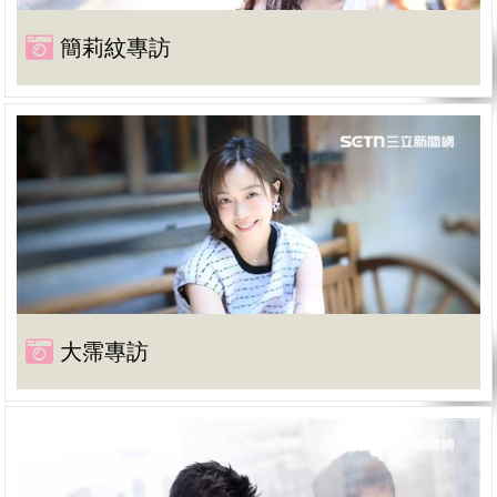
簡莉紋專訪
大霈專訪