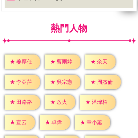
熱門人物
★
余天
★
姜厚任
★
曹雨婷
★
李亞萍
★
吳宗憲
★
周杰倫
★
放火
★
田路路
★
潘瑋柏
★
宣云
★
卓偉
★
章小蕙