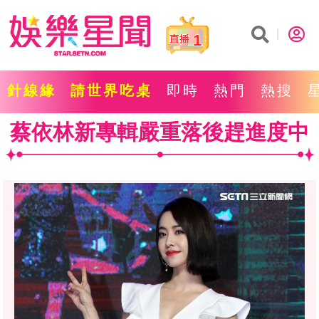
1
針線緣
請世界吃桌
即時
熱門
熱搜
蔡依林新專輯嚴重落後趕進度中