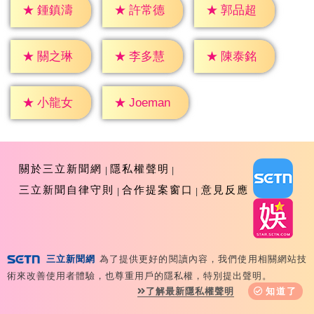
★
鍾鎮濤
★
許常德
★
郭品超
★
關之琳
★
李多慧
★
陳泰銘
★
小龍女
★
Joeman
關於三立新聞網
隱私權聲明
三立新聞自律守則
合作提案窗口
意見反應
三立新聞網
為了提供更好的閱讀內容，我們使用相關網站技
Copyright ©2026 Sanlih E-Television All Rights
術來改善使用者體驗，也尊重用戶的隱私權，特別提出聲明。
Reserved 版權所有 盜用必究 台北市內湖區舊宗路一段159
了解最新隱私權聲明
知道了
號 02-8792-8888