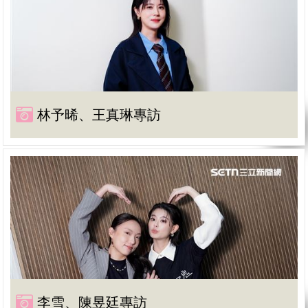
林予晞、王真琳專訪
李雪、陳昱廷專訪