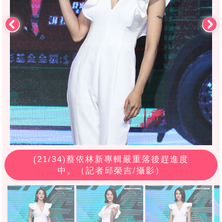
(
21
/34)蔡依林新專輯嚴重落後趕進度
中。（記者邱榮吉/攝影）