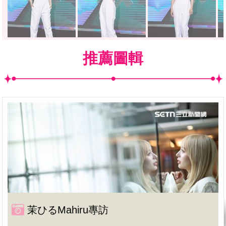
推薦圖輯
茉ひるMahiru專訪